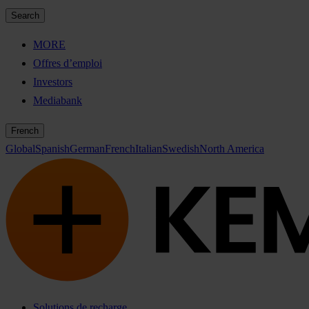
Search
MORE
Offres d’emploi
Investors
Mediabank
French
Global
Spanish
German
French
Italian
Swedish
North America
Solutions de recharge