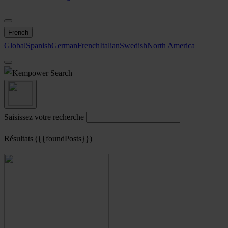
French
Global
Spanish
German
French
Italian
Swedish
North America
Search
Saisissez votre recherche
Résultats ({{foundPosts}})