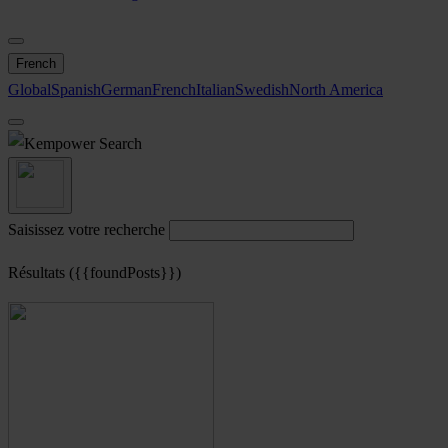
French
Global
Spanish
German
French
Italian
Swedish
North America
Search
Saisissez votre recherche
Résultats ({{foundPosts}})