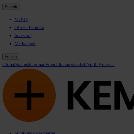
Search
MORE
Offres d’emploi
Investors
Mediabank
French
Global
Spanish
German
French
Italian
Swedish
North America
Solutions de recharge