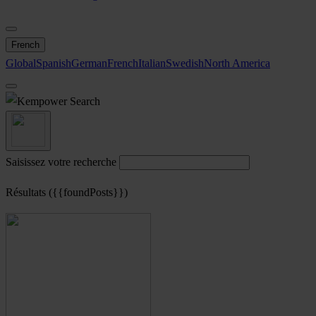
French
Global
Spanish
German
French
Italian
Swedish
North America
Search
Saisissez votre recherche
Résultats ({{foundPosts}})