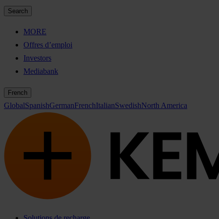
Search
MORE
Offres d’emploi
Investors
Mediabank
French
Global
Spanish
German
French
Italian
Swedish
North America
Solutions de recharge