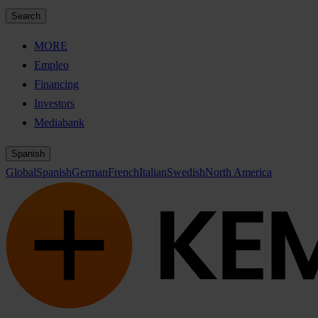
Search
MORE
Empleo
Financing
Investors
Mediabank
Spanish
Global
Spanish
German
French
Italian
Swedish
North America