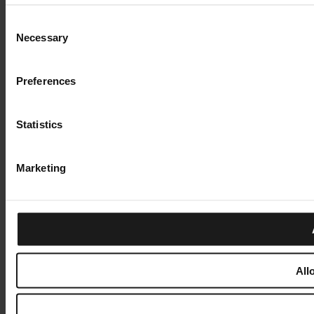
Consent
Necessary
Selection
Preferences
Statistics
Marketing
All