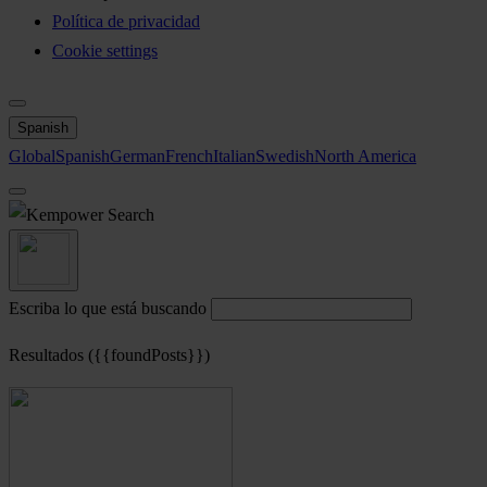
Política de privacidad
Cookie settings
Spanish
Global
Spanish
German
French
Italian
Swedish
North America
Search
Escriba lo que está buscando
Resultados ({{foundPosts}})