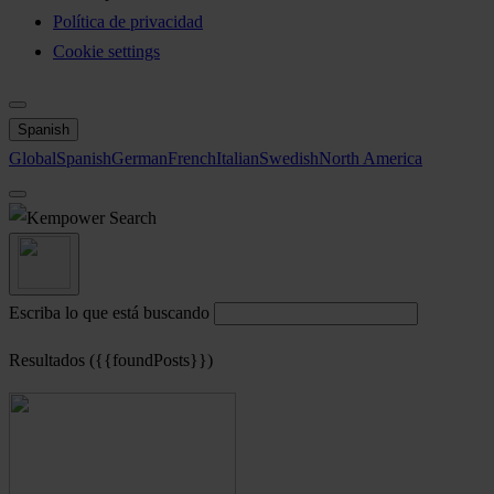
Política de privacidad
Cookie settings
Spanish
Global
Spanish
German
French
Italian
Swedish
North America
Search
Escriba lo que está buscando
Resultados ({{foundPosts}})