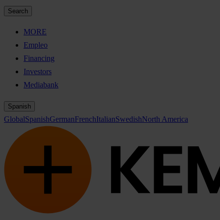
Search
MORE
Empleo
Financing
Investors
Mediabank
Spanish
Global
Spanish
German
French
Italian
Swedish
North America