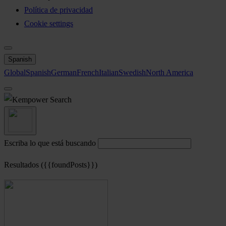
Política de privacidad
Cookie settings
Spanish
Global
Spanish
German
French
Italian
Swedish
North America
Search
Escriba lo que está buscando
Resultados ({{foundPosts}})