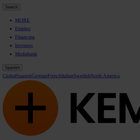
Search
MORE
Empleo
Financing
Investors
Mediabank
Spanish
Global
Spanish
German
French
Italian
Swedish
North America