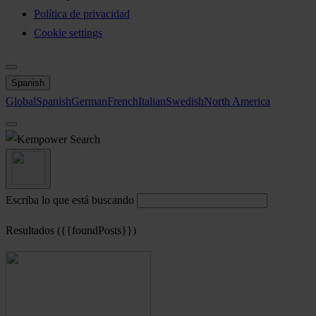
Política de privacidad
Cookie settings
Spanish
Global
Spanish
German
French
Italian
Swedish
North America
Search
Escriba lo que está buscando
Resultados ({{foundPosts}})