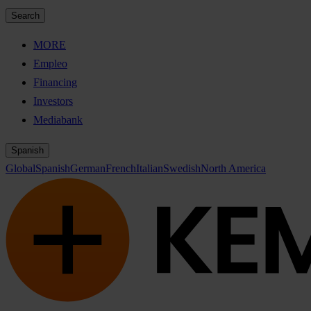
Search
MORE
Empleo
Financing
Investors
Mediabank
Spanish
Global
Spanish
German
French
Italian
Swedish
North America