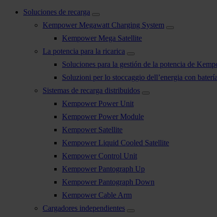
Soluciones de recarga
Kempower Megawatt Charging System
Kempower Mega Satellite
La potencia para la ricarica
Soluciones para la gestión de la potencia de Kem
Soluzioni per lo stoccaggio dell’energia con bater
Sistemas de recarga distribuidos
Kempower Power Unit
Kempower Power Module
Kempower Satellite
Kempower Liquid Cooled Satellite
Kempower Control Unit
Kempower Pantograph Up
Kempower Pantograph Down
Kempower Cable Arm
Cargadores independientes