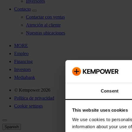
Inversores
Contacto
Contactar con ventas
Atención al cliente
Nuestras ubicaciones
MORE
Empleo
Financing
Investors
Mediabank
© Kempower 2026
Consent
Política de privacidad
Cookie settings
This website uses cookies
We use cookies to personalis
information about your use of
Spanish