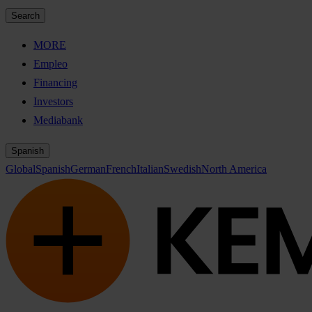
Search
MORE
Empleo
Financing
Investors
Mediabank
Spanish
Global
Spanish
German
French
Italian
Swedish
North America