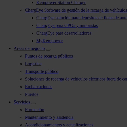
Kempower Station Charger
ChargEye Software de gestión de la recarga de vehículos 
ChargEye solución para depósitos de flotas de aut
ChargEye para CPOs y minoristas
ChargEye para desarrolladores
MyKempower
Áreas de negocio
Puntos de recarga públicos
Logística
Transporte público
Soluciones de recarga de vehículos eléctricos fuera de car
Embarcaciones
Puertos
Servicios
Formación
Mantenimiento y asistencia
Acondicionamientos y actualizaciones