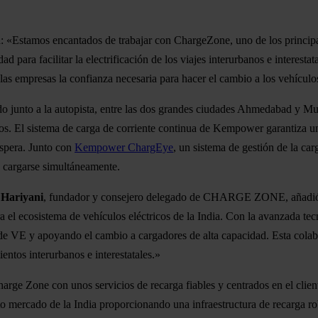
«Estamos encantados de trabajar con ChargeZone, uno de los principa
dad para facilitar la electrificación de los viajes interurbanos e intere
a las empresas la confianza necesaria para hacer el cambio a los vehículos
o junto a la autopista, entre las dos grandes ciudades Ahmedabad y Mu
s. El sistema de carga de corriente continua de Kempower garantiza una
espera. Junto con
Kempower ChargEye
, un sistema de gestión de la c
 cargarse simultáneamente.
 Hariyani
, fundador y consejero delegado de CHARGE ZONE, añadió: 
ra el ecosistema de vehículos eléctricos de la India. Con la avanzada 
 de VE y apoyando el cambio a cargadores de alta capacidad. Esta cola
ientos interurbanos e interestatales.»
ge Zone con unos servicios de recarga fiables y centrados en el client
sto mercado de la India proporcionando una infraestructura de recarga ro