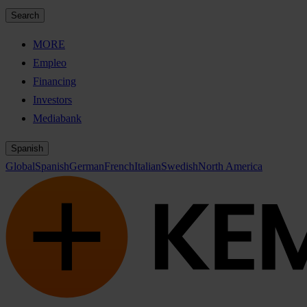
Search
MORE
Empleo
Financing
Investors
Mediabank
Spanish
Global
Spanish
German
French
Italian
Swedish
North America