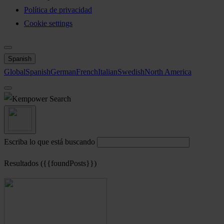
Política de privacidad
Cookie settings
Spanish
Global
Spanish
German
French
Italian
Swedish
North America
Search
Escriba lo que está buscando
Resultados ({{foundPosts}})