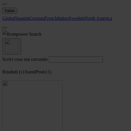
Italian
Global
Spanish
German
French
Italian
Swedish
North America
Search
Scrivi cosa stai cercando
Risultati ({{foundPosts}})