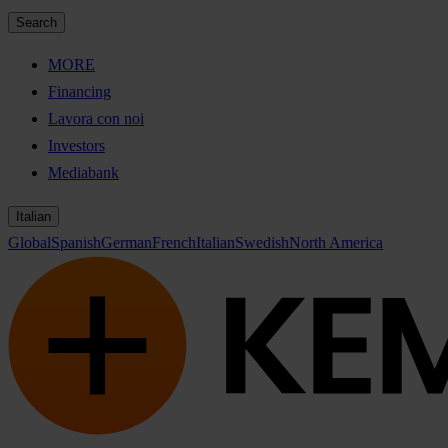
Search
MORE
Financing
Lavora con noi
Investors
Mediabank
Italian
Global
Spanish
German
French
Italian
Swedish
North America