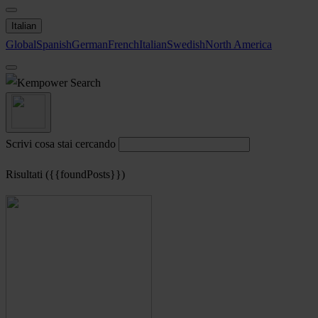
Italian
Global
Spanish
German
French
Italian
Swedish
North America
Search
Scrivi cosa stai cercando
Risultati ({{foundPosts}})