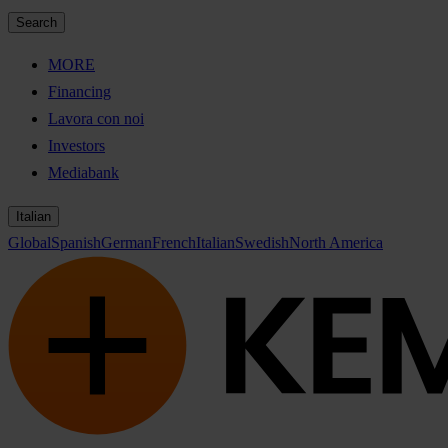
Search
MORE
Financing
Lavora con noi
Investors
Mediabank
Italian
Global
Spanish
German
French
Italian
Swedish
North America