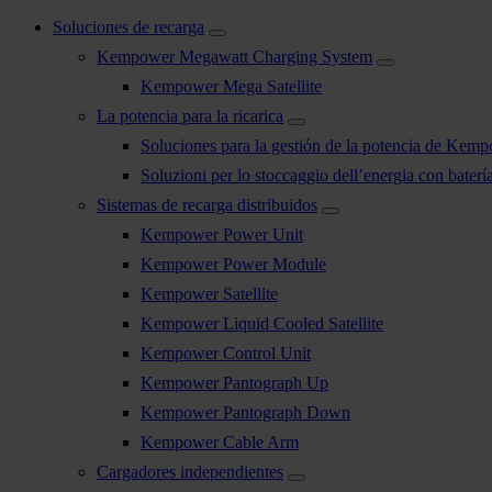
Soluciones de recarga
Kempower Megawatt Charging System
Kempower Mega Satellite
La potencia para la ricarica
Soluciones para la gestión de la potencia de Kem
Soluzioni per lo stoccaggio dell’energia con bater
Sistemas de recarga distribuidos
Kempower Power Unit
Kempower Power Module
Kempower Satellite
Kempower Liquid Cooled Satellite
Kempower Control Unit
Kempower Pantograph Up
Kempower Pantograph Down
Kempower Cable Arm
Cargadores independientes