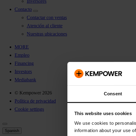
Inversores
Contacto
Contactar con ventas
Atención al cliente
Nuestras ubicaciones
MORE
Empleo
Financing
Investors
Mediabank
© Kempower 2026
Consent
Política de privacidad
Cookie settings
This website uses cookies
We use cookies to personalis
information about your use of
Spanish