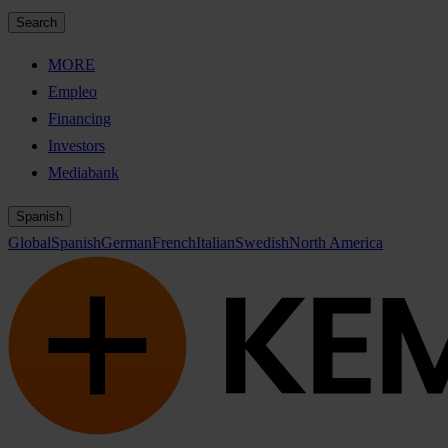
Search
MORE
Empleo
Financing
Investors
Mediabank
Spanish
Global
Spanish
German
French
Italian
Swedish
North America