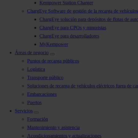
Kempower Station Charger
ChargEye Software de gestión de la recarga de vehículos 
ChargEye solución para depósitos de flotas de aut
ChargEye para CPOs y minoristas
ChargEye para desarrolladores
MyKempower
Áreas de negocio
Puntos de recarga públicos
Logística
Transporte público
Soluciones de recarga de vehículos eléctricos fuera de car
Embarcaciones
Puertos
Servicios
Formación
Mantenimiento y asistencia
Acondicionamientos y actualizaciones