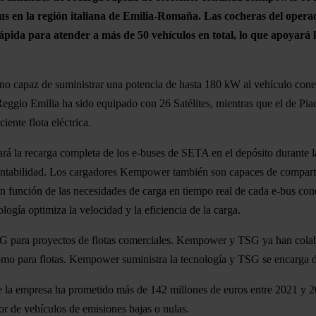
us en la región italiana de Emilia-Romaña. Las cocheras del opera
pida para atender a más de 50 vehículos en total, lo que apoyará l
uno capaz de suministrar una potencia de hasta 180 kW al vehículo con
gio Emilia ha sido equipado con 26 Satélites, mientras que el de Pia
ente flota eléctrica.
rá la recarga completa de los e-buses de SETA en el depósito durante la
entabilidad. Los cargadores Kempower también son capaces de compartir 
n función de las necesidades de carga en tiempo real de cada e-bus conec
logía optimiza la velocidad y la eficiencia de la carga.
SG para proyectos de flotas comerciales. Kempower y TSG ya han colabo
como para flotas. Kempower suministra la tecnología y TSG se encarga de 
que la empresa ha prometido más de 142 millones de euros entre 2021 y 2
or de vehículos de emisiones bajas o nulas.