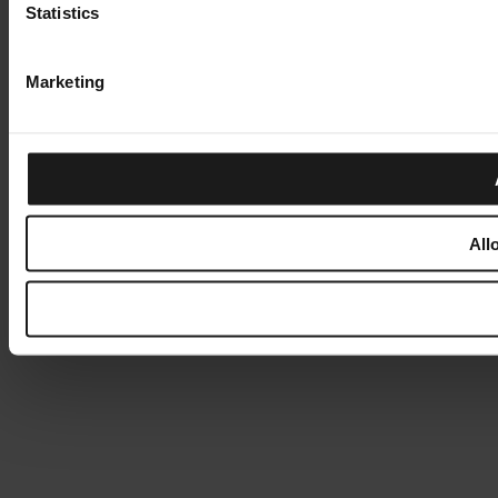
Statistics
Marketing
All