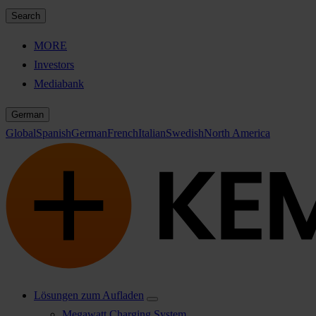
Search
MORE
Investors
Mediabank
German
Global
Spanish
German
French
Italian
Swedish
North America
Lösungen zum Aufladen
Megawatt Charging System