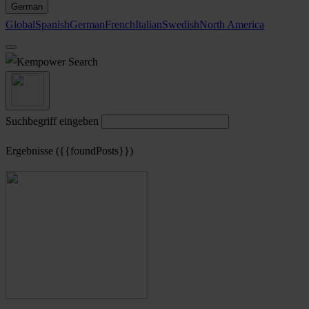
German
Global
Spanish
German
French
Italian
Swedish
North America
Search
Suchbegriff eingeben
Ergebnisse ({{foundPosts}})