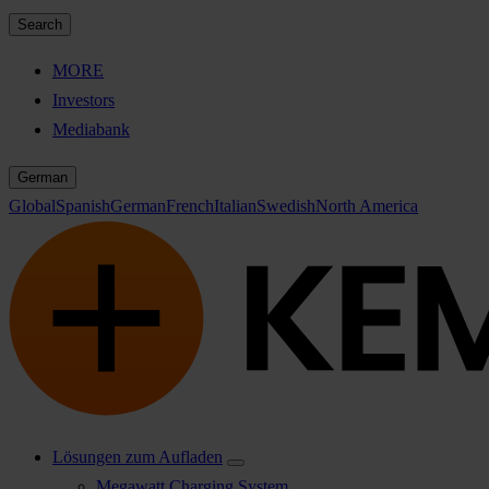
Search
MORE
Investors
Mediabank
German
Global
Spanish
German
French
Italian
Swedish
North America
Lösungen zum Aufladen
Megawatt Charging System