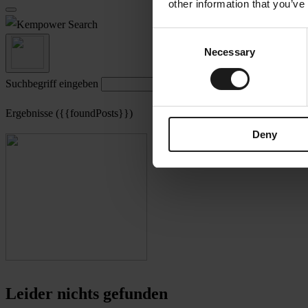
other information that you’ve
Search
Consent
Necessary
Selection
Suchbegriff eingeben
Ergebnisse ({{foundPosts}})
Deny
Leider nichts gefunden