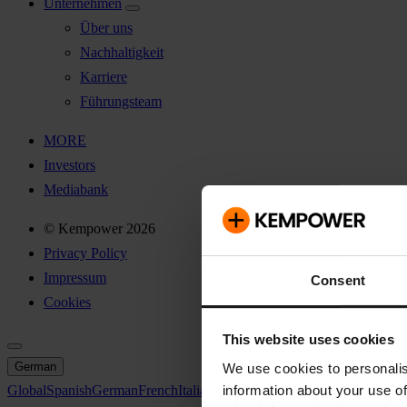
Unternehmen
Über uns
Nachhaltigkeit
Karriere
Führungsteam
MORE
Investors
Mediabank
© Kempower 2026
Privacy Policy
Impressum
Consent
Cookies
This website uses cookies
German
We use cookies to personalis
information about your use of
Global
Spanish
German
French
Italian
Swedish
North America