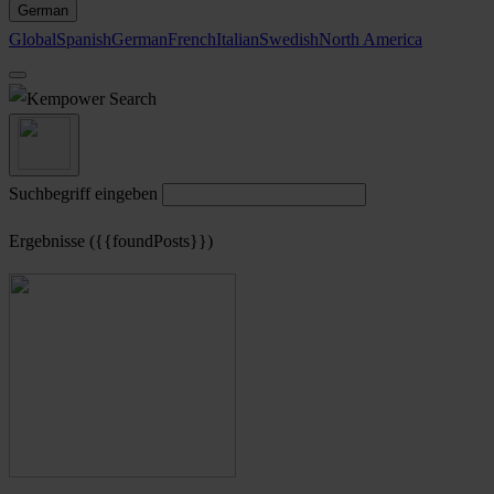
German
Global
Spanish
German
French
Italian
Swedish
North America
Search
Suchbegriff eingeben
Ergebnisse ({{foundPosts}})