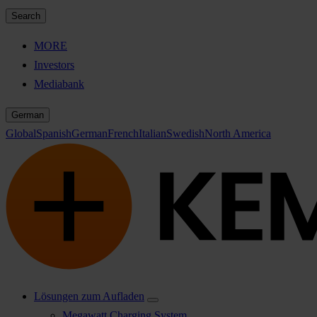
Search
MORE
Investors
Mediabank
German
Global
Spanish
German
French
Italian
Swedish
North America
Lösungen zum Aufladen
Megawatt Charging System