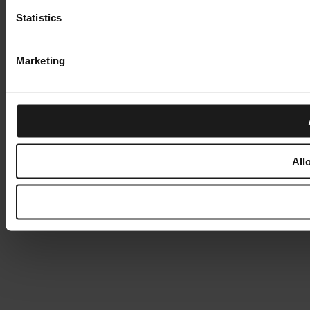
Statistics
Marketing
All