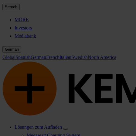
Search
MORE
Investors
Mediabank
German
Global
Spanish
German
French
Italian
Swedish
North America
Lösungen zum Aufladen
Megawatt Charging System