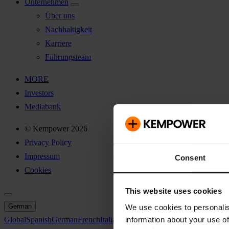
Unternehmen
Über uns
Nachhaltigkeit
Karriere
Führungsteam
MORE
Investors
Mediabank
© Kempower 2026
Privacy Policy
Impressum
Consent
Cookies
This website uses cookies
German
We use cookies to personalis
information about your use of
Global
Spanish
German
French
Italian
Swedish
North America