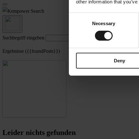
other information that you’ve
Search
Consent
Necessary
Selection
Suchbegriff eingeben
Ergebnisse ({{foundPosts}})
Deny
Leider nichts gefunden