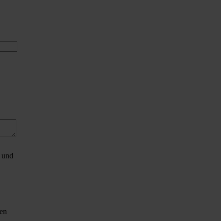
 und
ten