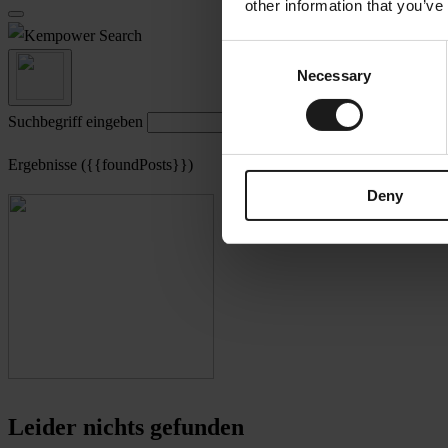
other information that you’ve
Search
Consent
Necessary
Selection
Suchbegriff eingeben
Ergebnisse ({{foundPosts}})
Deny
Leider nichts gefunden