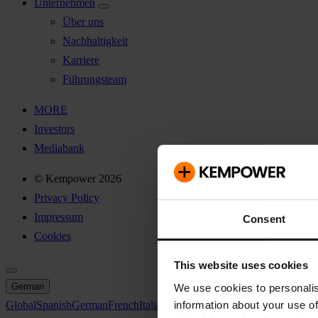
Unternehmen
Über uns
Nachhaltigkeit
Karriere
Führungsteam
MORE
Investors
Mediabank
© Kempower 2026
Privacy Policy
Impressum
Consent
Cookies
This website uses cookies
German
We use cookies to personalis
information about your use of
Global
Spanish
German
French
Italian
Swedish
North America