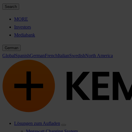
Search
MORE
Investors
Mediabank
German
Global
Spanish
German
French
Italian
Swedish
North America
Lösungen zum Aufladen
Megawatt Charging System