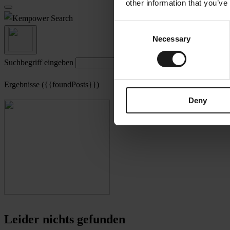
other information that you’ve
Search
Consent
Necessary
Selection
Suchbegriff eingeben
Ergebnisse ({{foundPosts}})
Deny
Leider nichts gefunden