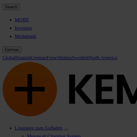
Search
MORE
Investors
Mediabank
German
Global
Spanish
German
French
Italian
Swedish
North America
Lösungen zum Aufladen
Megawatt Charging System