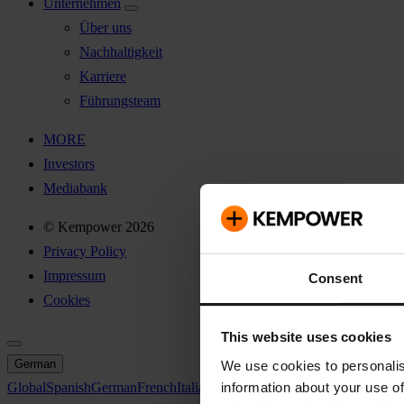
Unternehmen
Über uns
Nachhaltigkeit
Karriere
Führungsteam
MORE
Investors
Mediabank
© Kempower 2026
Privacy Policy
Impressum
Consent
Cookies
This website uses cookies
German
We use cookies to personalis
information about your use of
Global
Spanish
German
French
Italian
Swedish
North America