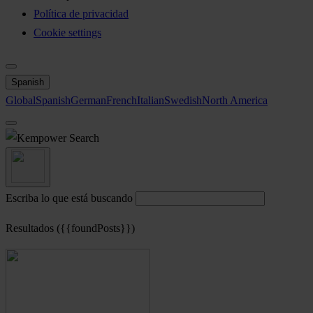
Política de privacidad
Cookie settings
Spanish
Global
Spanish
German
French
Italian
Swedish
North America
Search
Escriba lo que está buscando
Resultados ({{foundPosts}})