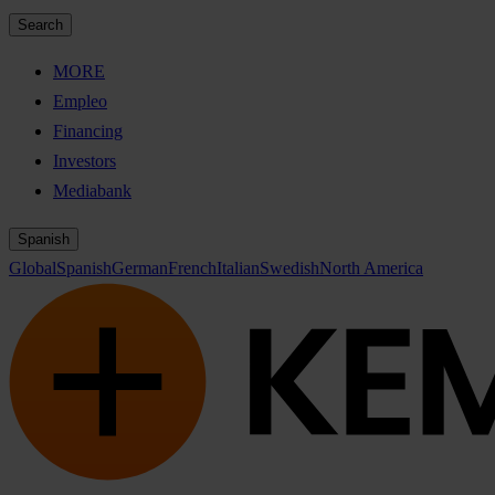
Search
MORE
Empleo
Financing
Investors
Mediabank
Spanish
Global
Spanish
German
French
Italian
Swedish
North America