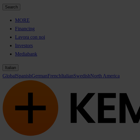
Search
MORE
Financing
Lavora con noi
Investors
Mediabank
Italian
Global
Spanish
German
French
Italian
Swedish
North America