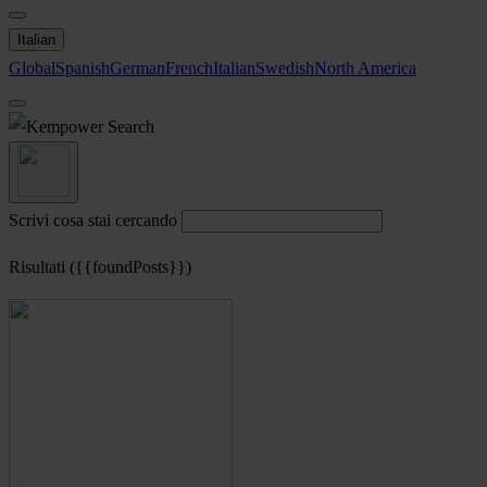
Italian
Global
Spanish
German
French
Italian
Swedish
North America
Search
Scrivi cosa stai cercando
Risultati ({{foundPosts}})