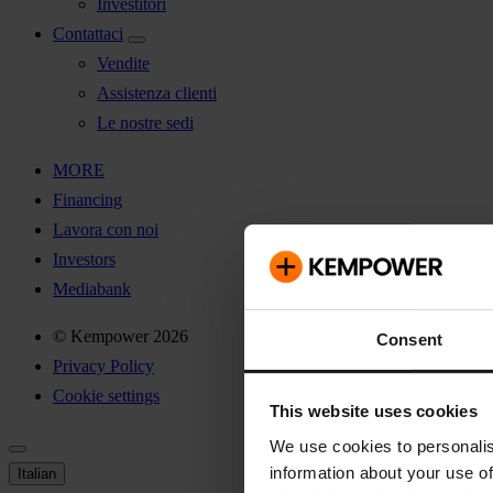
Investitori
Contattaci
Vendite
Assistenza clienti
Le nostre sedi
MORE
Financing
Lavora con noi
Investors
Mediabank
© Kempower 2026
Consent
Privacy Policy
Cookie settings
This website uses cookies
We use cookies to personalis
information about your use of
Italian