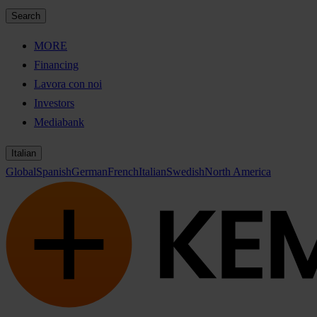
Search
MORE
Financing
Lavora con noi
Investors
Mediabank
Italian
Global
Spanish
German
French
Italian
Swedish
North America