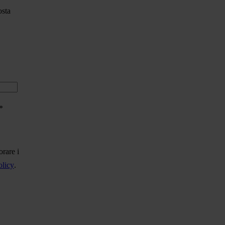
osta
*
rare i
olicy
.