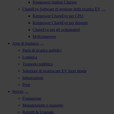
Kempower Station Charger
ChargEye Software di gestione della ricarica EV
Kempower ChargEye per CPO
Kempower ChargEye per depositi
ChargEye per gli sviluppatori
MyKempower
Aree di business
Punti di ricarica pubblici
Logistica
Trasporto pubblico
Soluzioni di ricarica per EV fuori strada
Imbarcazioni
Porti
Servizi
Formazione
Manutenzione e supporto
Retrofit & Upgrade