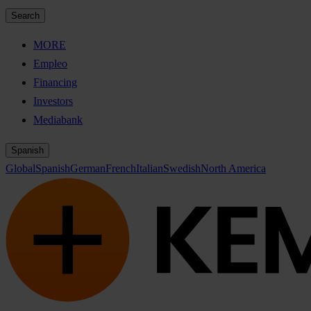
Search
MORE
Empleo
Financing
Investors
Mediabank
Spanish
Global
Spanish
German
French
Italian
Swedish
North America