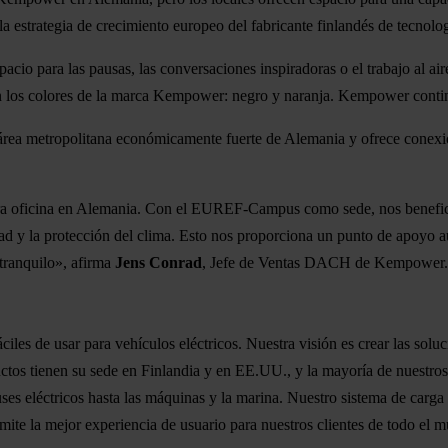
la estrategia de crecimiento europeo del fabricante finlandés de tecnolo
spacio para las pausas, las conversaciones inspiradoras o el trabajo al a
 en los colores de la marca Kempower: negro y naranja. Kempower conti
n área metropolitana económicamente fuerte de Alemania y ofrece conex
mera oficina en Alemania. Con el EUREF-Campus como sede, nos benefic
idad y la protección del clima. Esto nos proporciona un punto de apoy
 tranquilo», afirma
Jens Conrad
, Jefe de Ventas DACH de Kempower.
iles de usar para vehículos eléctricos. Nuestra visión es crear las sol
oductos tienen su sede en Finlandia y en EE.UU., y la mayoría de nuestr
ses eléctricos hasta las máquinas y la marina. Nuestro sistema de carga
ite la mejor experiencia de usuario para nuestros clientes de todo el