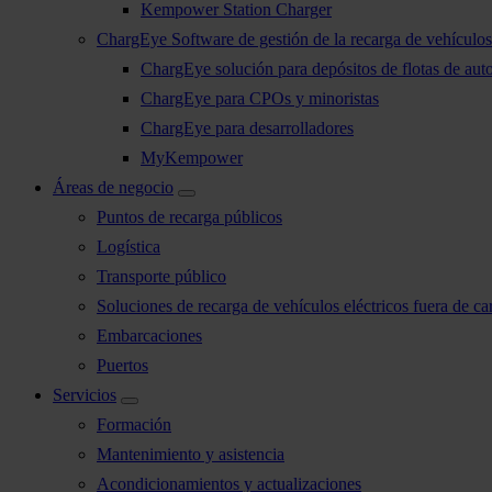
Kempower Station Charger
ChargEye Software de gestión de la recarga de vehículos 
ChargEye solución para depósitos de flotas de aut
ChargEye para CPOs y minoristas
ChargEye para desarrolladores
MyKempower
Áreas de negocio
Puntos de recarga públicos
Logística
Transporte público
Soluciones de recarga de vehículos eléctricos fuera de car
Embarcaciones
Puertos
Servicios
Formación
Mantenimiento y asistencia
Acondicionamientos y actualizaciones