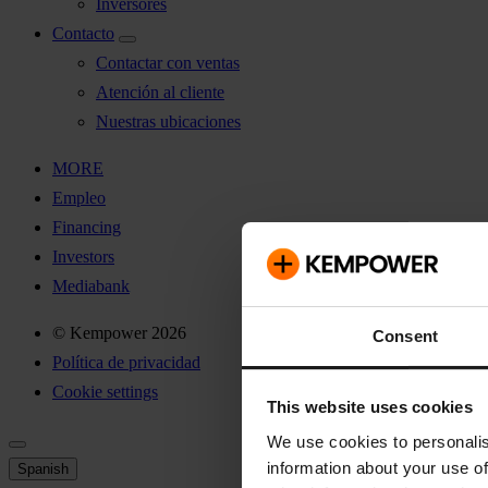
Inversores
Contacto
Contactar con ventas
Atención al cliente
Nuestras ubicaciones
MORE
Empleo
Financing
Investors
Mediabank
© Kempower 2026
Consent
Política de privacidad
Cookie settings
This website uses cookies
We use cookies to personalis
information about your use of
Spanish