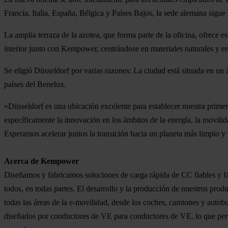
Francia, Italia, España, Bélgica y Países Bajos, la sede alemana sigue 
La amplia terraza de la azotea, que forma parte de la oficina, ofrece e
interior junto con Kempower, centrándose en materiales naturales y
Se eligió Düsseldorf por varias razones: La ciudad está situada en u
países del Benelux.
«Düsseldorf es una ubicación excelente para establecer nuestra pri
específicamente la innovación en los ámbitos de la energía, la movil
Esperamos acelerar juntos la transición hacia un planeta más limpio y
Acerca de Kempower
Diseñamos y fabricamos soluciones de carga rápida de CC fiables y fác
todos, en todas partes. El desarrollo y la producción de nuestros pr
todas las áreas de la e-movilidad, desde los coches, camiones y autobu
diseñados por conductores de VE para conductores de VE, lo que perm