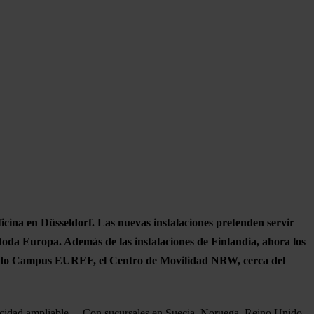
icina en Düsseldorf. Las nuevas instalaciones pretenden servir
da Europa. Además de las instalaciones de Finlandia, ahora los
ruido Campus EUREF, el Centro de Movilidad NRW, cerca del
apacidad ampliable… Con sucursales en Suecia, Noruega, Reino Unido,