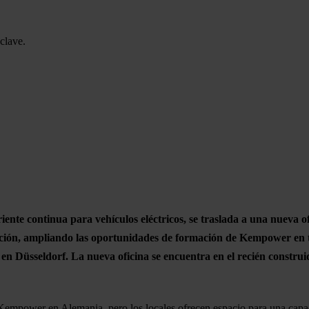
clave.
ente continua para vehículos eléctricos, se traslada a una nueva of
ción, ampliando las oportunidades de formación de Kempower en to
en Düsseldorf. La nueva oficina se encuentra en el recién const
de Kempower en Alemania, pero los locales ofrecen espacio para una c