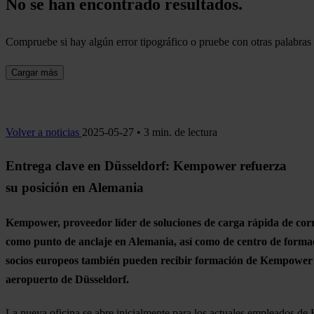
No se han encontrado resultados.
Compruebe si hay algún error tipográfico o pruebe con otras palabras 
Cargar más
Volver a noticias
2025-05-27 • 3 min. de lectura
Entrega clave en Düsseldorf: Kempower refuerza
su posición en Alemania
Kempower, proveedor líder de soluciones de carga rápida de corri
como punto de anclaje en Alemania, así como de centro de forma
socios europeos también pueden recibir formación de Kempower 
aeropuerto de Düsseldorf.
La nueva oficina se abre inicialmente para los actuales empleados 