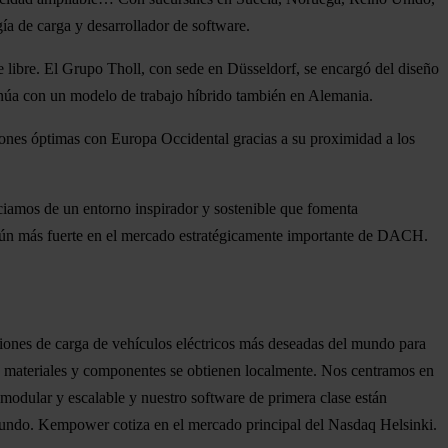
gía de carga y desarrollador de software.
ire libre. El Grupo Tholl, con sede en Düsseldorf, se encargó del diseño
núa con un modelo de trabajo híbrido también en Alemania.
iones óptimas con Europa Occidental gracias a su proximidad a los
iamos de un entorno inspirador y sostenible que fomenta
o aún más fuerte en el mercado estratégicamente importante de DACH.
uciones de carga de vehículos eléctricos más deseadas del mundo para
os materiales y componentes se obtienen localmente. Nos centramos en
 modular y escalable y nuestro software de primera clase están
 mundo. Kempower cotiza en el mercado principal del Nasdaq Helsinki.