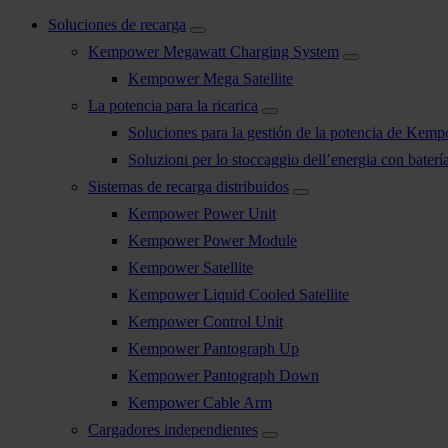
Soluciones de recarga
Kempower Megawatt Charging System
Kempower Mega Satellite
La potencia para la ricarica
Soluciones para la gestión de la potencia de Kem
Soluzioni per lo stoccaggio dell’energia con bater
Sistemas de recarga distribuidos
Kempower Power Unit
Kempower Power Module
Kempower Satellite
Kempower Liquid Cooled Satellite
Kempower Control Unit
Kempower Pantograph Up
Kempower Pantograph Down
Kempower Cable Arm
Cargadores independientes