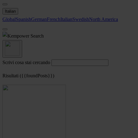
Italian
Global
Spanish
German
French
Italian
Swedish
North America
Search
Scrivi cosa stai cercando
Risultati ({{foundPosts}})