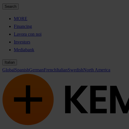
Search
MORE
Financing
Lavora con noi
Investors
Mediabank
Italian
Global
Spanish
German
French
Italian
Swedish
North America