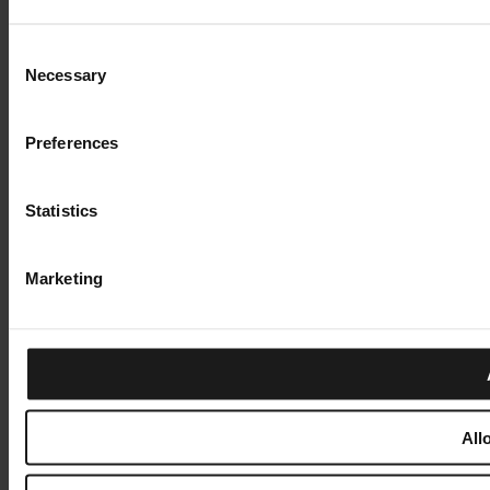
Consent
Necessary
Selection
Preferences
Statistics
Marketing
All