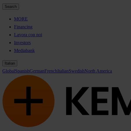
Search
MORE
Financing
Lavora con noi
Investors
Mediabank
Italian
Global
Spanish
German
French
Italian
Swedish
North America