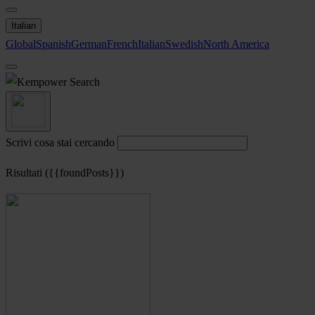
Italian
Global
Spanish
German
French
Italian
Swedish
North America
Search
Scrivi cosa stai cercando
Risultati ({{foundPosts}})