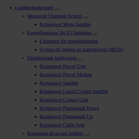
Laddningsalternativ
Megawatt Charging System
Kempower Mega Satellite
Energilösningar för EV-laddning
Lösningar för energihantering
System för lagring av batterienergi (BESS)
Distribuerade laddsystem
Kempower Power Unit
Kempower Power Module
Kempower Satellite
Kempower Liquid Cooled Satellite
Kempower Control Unit
Kempower Pantograph Down
Kempower Pantograph Up
Kempower Cable Arm
Kompakta all-in-one laddare