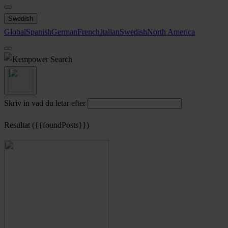
Swedish
Global
Spanish
German
French
Italian
Swedish
North America
Search
Skriv in vad du letar efter
Resultat ({{foundPosts}})