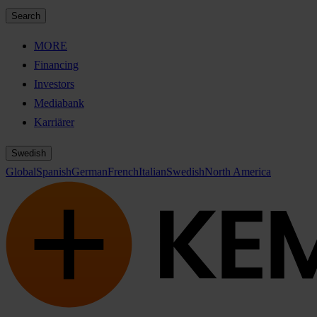
Search
MORE
Financing
Investors
Mediabank
Karriärer
Swedish
Global
Spanish
German
French
Italian
Swedish
North America