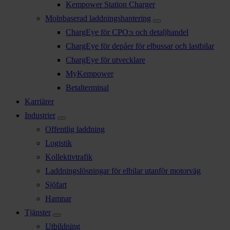
Kempower Station Charger
Molnbaserad laddningshantering
ChargEye för CPO:s och detaljhandel
ChargEye för depåer för elbussar och lastbilar
ChargEye för utvecklare
MyKempower
Betalterminal
Karriärer
Industrier
Offentlig laddning
Logistik
Kollektivtrafik
Laddningslösningar för elbilar utanför motorväg
Sjöfart
Hamnar
Tjänster
Utbildning