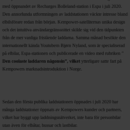
med öppnandet av Recharges Bolleland-station i Espa i juli 2020.
Den annorlunda utformningen av laddstationen väckte intresse bland
elbilsförare redan från början. Kempower-satelliternas unika design
och det intuitiva användargränssnittet skilde sig vid den tidpunkten
från de mer vanliga fristående laddarna. Samma månad besökte den
internationellt kända Youtubern Bjørn Nyland, som är specialiserad
på elbilar, Espa-stationen och publicerade en video med rubriken ”
Den coolaste laddaren någonsin”, vilket
ytterligare satte fart på
Kempowers marknadsintroduktion i Norge.
Sedan den första publika laddstationen öppnades i juli 2020 har
många laddstationer öppnats av Kempowers kunder och partners,
vilket har byggt upp laddningsnätverket, inte bara för personbilar
utan även för elbåtar, bussar och lastbilar.