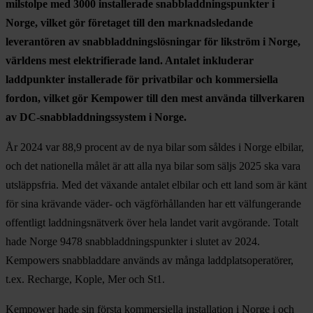
milstolpe med 3000 installerade snabbladdningspunkter i
Norge, vilket gör företaget till den marknadsledande
leverantören av snabbladdningslösningar för likström i Norge,
världens mest elektrifierade land. Antalet inkluderar
laddpunkter installerade för privatbilar och kommersiella
fordon, vilket gör Kempower till den mest använda tillverkaren
av DC-snabbladdningssystem i Norge.
År 2024 var 88,9 procent av de nya bilar som såldes i Norge elbilar,
och det nationella målet är att alla nya bilar som säljs 2025 ska vara
utsläppsfria. Med det växande antalet elbilar och ett land som är känt
för sina krävande väder- och vägförhållanden har ett välfungerande
offentligt laddningsnätverk över hela landet varit avgörande. Totalt
hade Norge 9478 snabbladdningspunkter i slutet av 2024.
Kempowers snabbladdare används av många laddplatsoperatörer,
t.ex. Recharge, Kople, Mer och St1.
Kempower hade sin första kommersiella installation i Norge i och