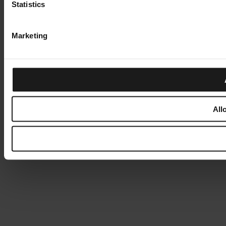
Statistics
Marketing
All