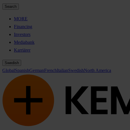
Search
MORE
Financing
Investors
Mediabank
Karriärer
Swedish
Global
Spanish
German
French
Italian
Swedish
North America