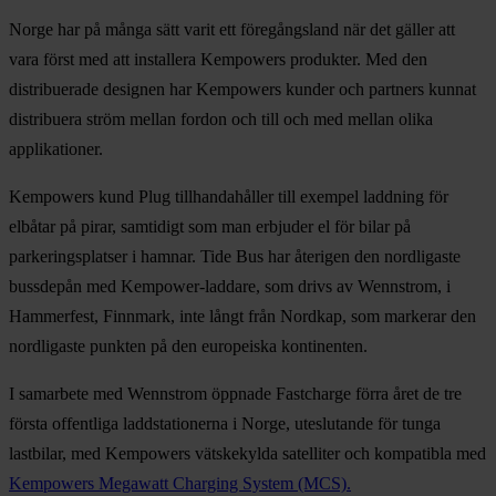
Norge har på många sätt varit ett föregångsland när det gäller att
vara först med att installera Kempowers produkter. Med den
distribuerade designen har Kempowers kunder och partners kunnat
distribuera ström mellan fordon och till och med mellan olika
applikationer.
Kempowers kund Plug tillhandahåller till exempel laddning för
elbåtar på pirar, samtidigt som man erbjuder el för bilar på
parkeringsplatser i hamnar. Tide Bus har återigen den nordligaste
bussdepån med Kempower-laddare, som drivs av Wennstrom, i
Hammerfest, Finnmark, inte långt från Nordkap, som markerar den
nordligaste punkten på den europeiska kontinenten.
I samarbete med Wennstrom öppnade Fastcharge förra året de tre
första offentliga laddstationerna i Norge, uteslutande för tunga
lastbilar, med Kempowers vätskekylda satelliter och kompatibla med
Kempowers Megawatt Charging System (MCS).