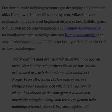
Det distribuerade laddningssystemet gör det möjligt att kombinera
olika Kempower-laddare till samma system, vilket kan vara
avgörande i områden med begränsat utrymme, t.ex. lastbilsdepåer.
Möjligheten att placera väggmonterade
Kempower-styrenheter
i
takinstallationer och samtidigt sätta upp
Kempower-satelliter
i en
annan laddningszon, upp till 80 meter bort, ger flexibilitet vid drift
av t.ex. lastbilsdepåer.
Jag är oerhört glad över den här milstolpen och jag vill
tacka våra kunder och partners för att de har valt att
arbeta med oss, och det bredare elbilssamhället i
Norge. Från allra första början satte vi oss in i
elbilsförarnas situation och ville förstå vad som är
viktigt. I slutändan är det som gynnar alla att den
maximala mängden energi kan levereras genom hela
laddningssystemet, utan att begränsa effekten till