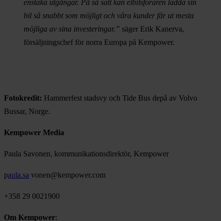
enstaka utgångar. På så sätt kan elbilsföraren ladda sin
bil så snabbt som möjligt och våra kunder får ut mesta
möjliga av sina investeringar.”
säger Erik Kanerva,
försäljningschef för norra Europa på Kempower.
Fotokredit:
Hammerfest stadsvy och Tide Bus depå av Volvo
Bussar, Norge.
Kempower Media
Paula Savonen, kommunikationsdirektör, Kempower
p
aula.sa
vonen@kempower.com
+358 29 0021900
Om Kempower
: