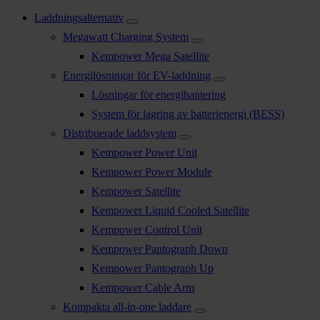
Laddningsalternativ
Megawatt Charging System
Kempower Mega Satellite
Energilösningar för EV-laddning
Lösningar för energihantering
System för lagring av batterienergi (BESS)
Distribuerade laddsystem
Kempower Power Unit
Kempower Power Module
Kempower Satellite
Kempower Liquid Cooled Satellite
Kempower Control Unit
Kempower Pantograph Down
Kempower Pantograph Up
Kempower Cable Arm
Kompakta all-in-one laddare