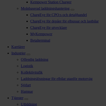
Kempower Station Charger
Molnbaserad laddningshantering
ChargEye för CPO:s och detaljhandel
ChargEye för depåer för elbussar och lastbilar
ChargEye för utvecklare
MyKempower
Betalterminal
Karriärer
Industrier
Offentlig laddning
Logistik
Kollektivtrafik
Laddningslösningar för elbilar utanför motorväg
Sjöfart
Hamnar
Tjänster
Utbildning