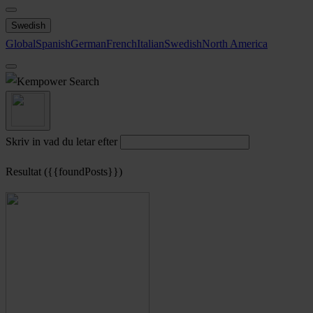
Swedish
Global
Spanish
German
French
Italian
Swedish
North America
Search
Skriv in vad du letar efter
Resultat ({{foundPosts}})