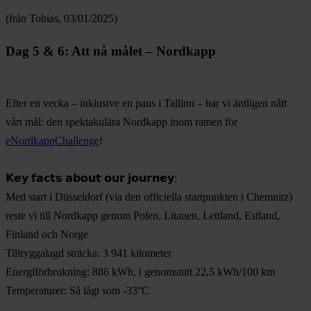
(från Tobias, 03/01/2025)
Dag 5 & 6: Att nå målet – Nordkapp
Efter en vecka – inklusive en paus i Tallinn – har vi äntligen nått
vårt mål: den spektakulära Nordkapp inom ramen för
eNordkappChallenge
!
𝗞𝗲𝘆 𝗳𝗮𝗰𝘁𝘀 𝗮𝗯𝗼𝘂𝘁 𝗼𝘂𝗿 𝗷𝗼𝘂𝗿𝗻𝗲𝘆:
Med start i Düsseldorf (via den officiella startpunkten i Chemnitz)
reste vi till Nordkapp genom Polen, Litauen, Lettland, Estland,
Finland och Norge
Tillryggalagd sträcka: 3 941 kilometer
Energiförbrukning: 886 kWh, i genomsnitt 22,5 kWh/100 km
Temperaturer: Så lågt som -33°C