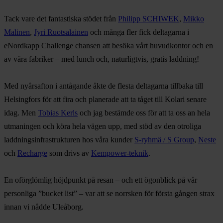
Tack vare det fantastiska stödet från
Philipp SCHIWEK
,
Mikko
Malinen
,
Jyri Ruotsalainen
och många fler fick deltagarna i
eNordkapp Challenge chansen att besöka vårt huvudkontor och en
av våra fabriker – med lunch och, naturligtvis, gratis laddning!
Med nyårsafton i antågande åkte de flesta deltagarna tillbaka till
Helsingfors för att fira och planerade att ta tåget till Kolari senare
idag. Men
Tobias Kerls
och jag bestämde oss för att ta oss an hela
utmaningen och köra hela vägen upp, med stöd av den otroliga
laddningsinfrastrukturen hos våra kunder
S-ryhmä / S Group
,
Neste
och
Recharge
som drivs av
Kempower-teknik
.
En oförglömlig höjdpunkt på resan – och ett ögonblick på vår
personliga ”bucket list” – var att se norrsken för första gången strax
innan vi nådde Uleåborg.