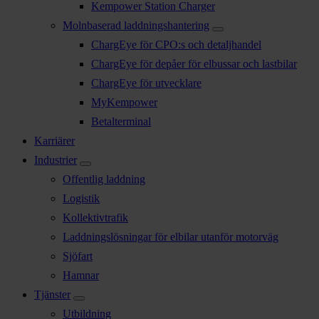
Kempower Station Charger
Molnbaserad laddningshantering
ChargEye för CPO:s och detaljhandel
ChargEye för depåer för elbussar och lastbilar
ChargEye för utvecklare
MyKempower
Betalterminal
Karriärer
Industrier
Offentlig laddning
Logistik
Kollektivtrafik
Laddningslösningar för elbilar utanför motorväg
Sjöfart
Hamnar
Tjänster
Utbildning