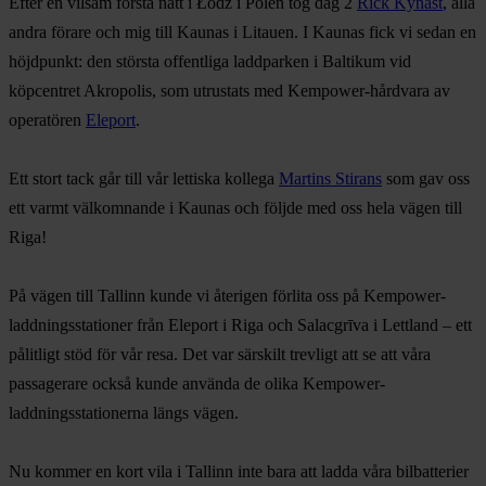
Efter en vilsam första natt i Łódź i Polen tog dag 2
Rick Kynast
, alla
andra förare och mig till Kaunas i Litauen. I Kaunas fick vi sedan en
höjdpunkt: den största offentliga laddparken i Baltikum vid
köpcentret Akropolis, som utrustats med Kempower-hårdvara av
operatören
Eleport
.
Ett stort tack går till vår lettiska kollega
Martins Stirans
som gav oss
ett varmt välkomnande i Kaunas och följde med oss hela vägen till
Riga!
På vägen till Tallinn kunde vi återigen förlita oss på Kempower-
laddningsstationer från Eleport i Riga och Salacgrīva i Lettland – ett
pålitligt stöd för vår resa. Det var särskilt trevligt att se att våra
passagerare också kunde använda de olika Kempower-
laddningsstationerna längs vägen.
Nu kommer en kort vila i Tallinn inte bara att ladda våra bilbatterier