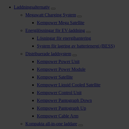
Laddningsalternativ
Megawatt Charging System
Kempower Mega Satellite
Energilösningar för EV-laddning
Lösningar för energihantering
System för lagring av batterienergi (BESS)
Distribuerade laddsystem
Kempower Power Unit
Kempower Power Module
Kempower Satellite
Kempower Liquid Cooled Satellite
Kempower Control Unit
Kempower Pantograph Down
Kempower Pantograph Up
Kempower Cable Arm
Kompakta all-in-one laddare