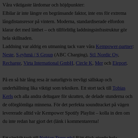
Våra viktigaste lärdomar och höjdpunkter:
Elbilar är inte längre en begränsande faktor, inte ens för extrema
långdistansresor på vintern. Moderna, standardiserade elfordon
klarar det med lätthet – och tillförlitlig laddningsinfrastruktur gör
hela skillnaden.
Laddning var aldrig en utmaning tack vare våra
Kempower-partner
:
Neste
,
S-ryhmä / S Group
(ABC Charging),
St1 Nordic Oy
,
Recharge
,
Virta International GmbH
,
Circle K
,
Mer
och
Eleport
.
På en så här lång resa är naturligtvis trevligt sällskap och
underhållning lika viktigt som tekniken. Ett stort tack till
Tobias
Kerls
och alla andra deltagare för skratten, de delade stunderna och
de oförglömliga minnena. För det perfekta soundtracket på vägen
levererade alltid vår Kempower Spotify Playlist – kolla in den om
du inte redan har gjort det (länk i kommentarerna!
Ett särskilt tack till
Nokian Tyres plc
! Rätt däck gjorde hela