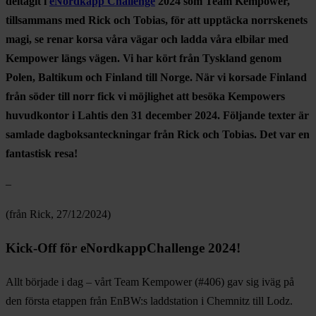
deltagit i
eNordkapp Challenge
2024 som Team Kempower,
tillsammans med Rick och Tobias, för att upptäcka norrskenets
magi, se renar korsa våra vägar och ladda våra elbilar med
Kempower längs vägen. Vi har kört från Tyskland genom
Polen, Baltikum och Finland till Norge. När vi korsade Finland
från söder till norr fick vi möjlighet att besöka Kempowers
huvudkontor i Lahtis den 31 december 2024. Följande texter är
samlade dagboksanteckningar från Rick och Tobias. Det var en
fantastisk resa!
–
(från Rick, 27/12/2024)
Kick-Off för eNordkappChallenge 2024!
Allt började i dag – vårt Team Kempower (#406) gav sig iväg på
den första etappen från EnBW:s laddstation i Chemnitz till Lodz.