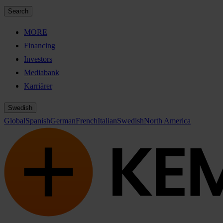
Search
MORE
Financing
Investors
Mediabank
Karriärer
Swedish
Global
Spanish
German
French
Italian
Swedish
North America