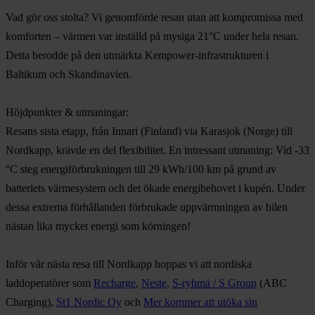
Vad gör oss stolta? Vi genomförde resan utan att kompromissa med
komforten – värmen var inställd på mysiga 21°C under hela resan.
Detta berodde på den utmärkta Kempower-infrastrukturen i
Baltikum och Skandinavien.
Höjdpunkter & utmaningar:
Resans sista etapp, från Innari (Finland) via Karasjok (Norge) till
Nordkapp, krävde en del flexibilitet. En intressant utmaning: Vid -33
°C steg energiförbrukningen till 29 kWh/100 km på grund av
batteriets värmesystem och det ökade energibehovet i kupén. Under
dessa extrema förhållanden förbrukade uppvärmningen av bilen
nästan lika mycket energi som körningen!
Inför vår nästa resa till Nordkapp hoppas vi att nordiska
laddoperatörer som
Recharge
,
Neste
,
S-ryhmä / S Group
(ABC
Charging),
St1 Nordic Oy
och
Mer kommer att utöka sin