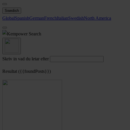
Swedish
Global
Spanish
German
French
Italian
Swedish
North America
Search
Skriv in vad du letar efter
Resultat ({{foundPosts}})