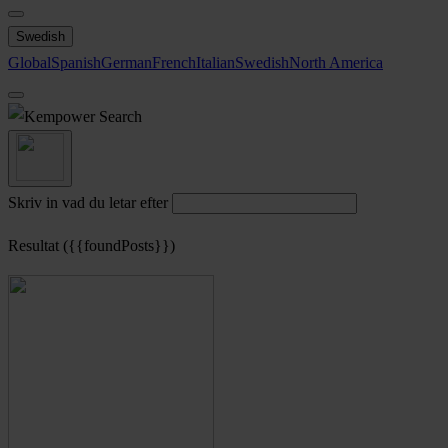
Swedish
Global
Spanish
German
French
Italian
Swedish
North America
Search
Skriv in vad du letar efter
Resultat ({{foundPosts}})