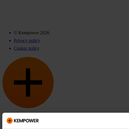
© Kempower 2026
Privacy policy
Cookie policy
Kempower och ChargEye är varumärken som tillhör Kempower
Oyj, registrerade i USA och andra länder och regioner.