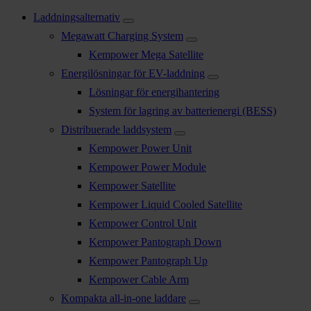
Laddningsalternativ
Megawatt Charging System
Kempower Mega Satellite
Energilösningar för EV-laddning
Lösningar för energihantering
System för lagring av batterienergi (BESS)
Distribuerade laddsystem
Kempower Power Unit
Kempower Power Module
Kempower Satellite
Kempower Liquid Cooled Satellite
Kempower Control Unit
Kempower Pantograph Down
Kempower Pantograph Up
Kempower Cable Arm
Kompakta all-in-one laddare