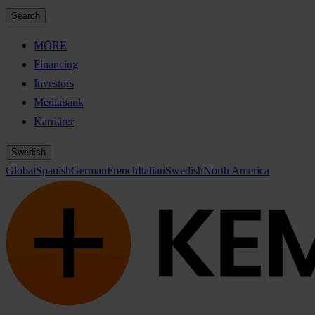
Search
MORE
Financing
Investors
Mediabank
Karriärer
Swedish
Global
Spanish
German
French
Italian
Swedish
North America