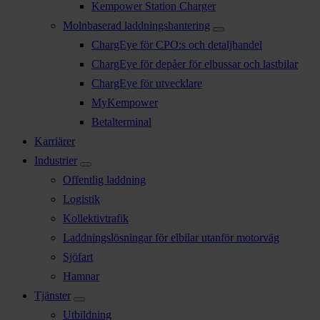
Kempower Station Charger
Molnbaserad laddningshantering
ChargEye för CPO:s och detaljhandel
ChargEye för depåer för elbussar och lastbilar
ChargEye för utvecklare
MyKempower
Betalterminal
Karriärer
Industrier
Offentlig laddning
Logistik
Kollektivtrafik
Laddningslösningar för elbilar utanför motorväg
Sjöfart
Hamnar
Tjänster
Utbildning