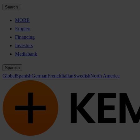
Search
MORE
Empleo
Financing
Investors
Mediabank
Spanish
Global
Spanish
German
French
Italian
Swedish
North America