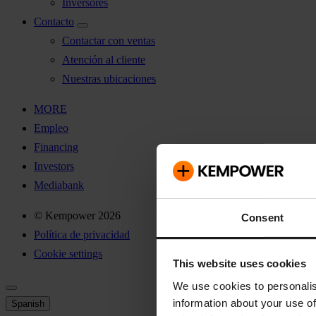
Inversores
Contacto
Contactar con ventas
Atención al cliente
Nuestras ubicaciones
MORE
Empleo
Financing
Investors
Mediabank
© Kempower 2026
Consent
Política de privacidad
Cookie settings
This website uses cookies
We use cookies to personalis
information about your use of
Spanish