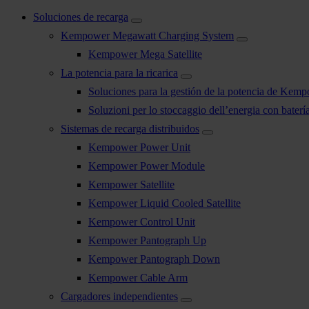
Soluciones de recarga
Kempower Megawatt Charging System
Kempower Mega Satellite
La potencia para la ricarica
Soluciones para la gestión de la potencia de Kem
Soluzioni per lo stoccaggio dell’energia con bater
Sistemas de recarga distribuidos
Kempower Power Unit
Kempower Power Module
Kempower Satellite
Kempower Liquid Cooled Satellite
Kempower Control Unit
Kempower Pantograph Up
Kempower Pantograph Down
Kempower Cable Arm
Cargadores independientes