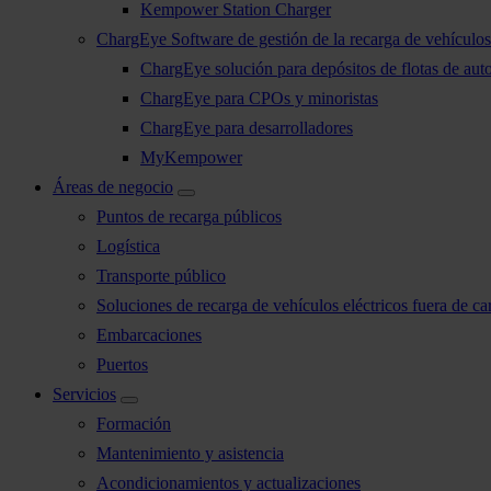
Kempower Station Charger
ChargEye Software de gestión de la recarga de vehículos 
ChargEye solución para depósitos de flotas de aut
ChargEye para CPOs y minoristas
ChargEye para desarrolladores
MyKempower
Áreas de negocio
Puntos de recarga públicos
Logística
Transporte público
Soluciones de recarga de vehículos eléctricos fuera de car
Embarcaciones
Puertos
Servicios
Formación
Mantenimiento y asistencia
Acondicionamientos y actualizaciones