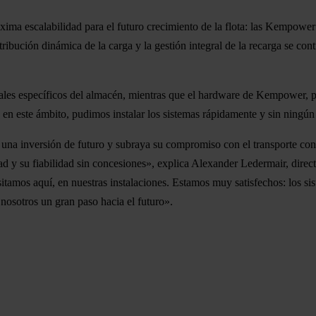
máxima escalabilidad para el futuro crecimiento de la flota: las Kempo
ribución dinámica de la carga y la gestión integral de la recarga se con
ales específicos del almacén, mientras que el hardware de Kempower, por
a en este ámbito, pudimos instalar los sistemas rápidamente y sin ningú
ne una inversión de futuro y subraya su compromiso con el transporte co
dad y su fiabilidad sin concesiones», explica Alexander Ledermair, dire
tamos aquí, en nuestras instalaciones. Estamos muy satisfechos: los si
a nosotros un gran paso hacia el futuro».