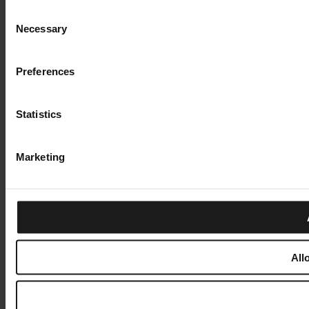
Consent
Necessary
Selection
Preferences
Statistics
Marketing
All