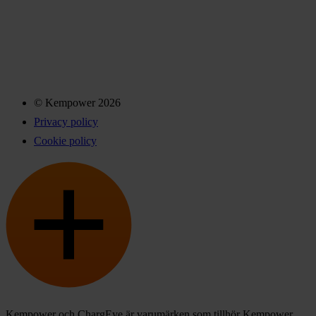
© Kempower 2026
Privacy policy
Cookie policy
Kempower och ChargEye är varumärken som tillhör Kempower