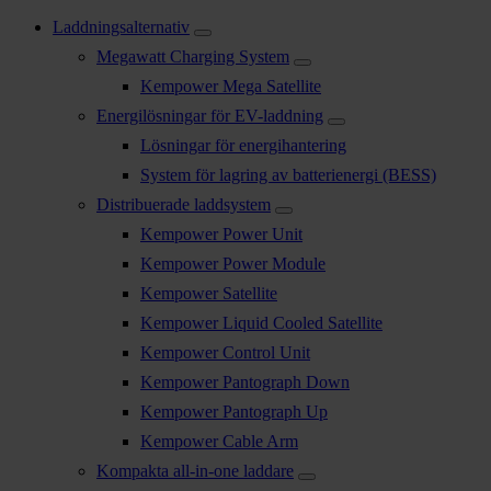
Laddningsalternativ
Megawatt Charging System
Kempower Mega Satellite
Energilösningar för EV-laddning
Lösningar för energihantering
System för lagring av batterienergi (BESS)
Distribuerade laddsystem
Kempower Power Unit
Kempower Power Module
Kempower Satellite
Kempower Liquid Cooled Satellite
Kempower Control Unit
Kempower Pantograph Down
Kempower Pantograph Up
Kempower Cable Arm
Kompakta all-in-one laddare