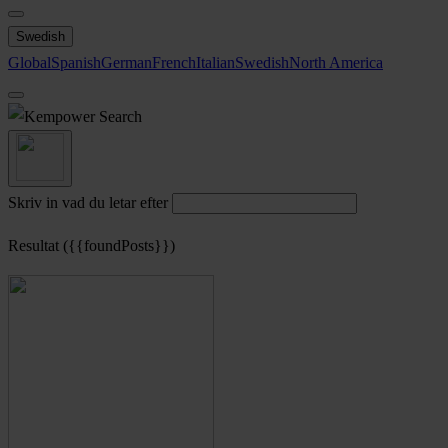
Swedish
Global
Spanish
German
French
Italian
Swedish
North America
Search
Skriv in vad du letar efter
Resultat ({{foundPosts}})