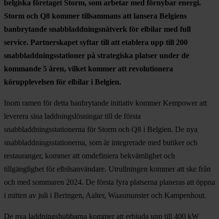
belgiska företaget Storm, som arbetar med förnybar energi.
Storm och Q8 kommer tillsammans att lansera Belgiens
banbrytande snabbladdningsnätverk för elbilar med full
service. Partnerskapet syftar till att etablera upp till 200
snabbladdningsstationer på strategiska platser under de
kommande 5 åren, vilket kommer att revolutionera
körupplevelsen för elbilar i Belgien.
Inom ramen för detta banbrytande initiativ kommer Kempower att
leverera sina laddningslösningar till de första
snabbladdningsstationerna för Storm och Q8 i Belgien. De nya
snabbladdningsstationerna, som är integrerade med butiker och
restauranger, kommer att omdefiniera bekvämlighet och
tillgänglighet för elbilsanvändare. Utrullningen kommer att ske från
och med sommaren 2024. De första fyra platserna planeras att öppna
i mitten av juli i Beringen, Aalter, Waasmunster och Kampenhout.
De nya laddningshubbarna kommer att erbjuda upp till 400 kW