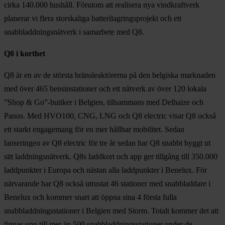
cirka 140.000 hushåll. Förutom att realisera nya vindkraftverk
planerar vi flera storskaliga batterilagringsprojekt och ett
snabbladdningsnätverk i samarbete med Q8.
Q8 i korthet
Q8 är en av de största bränsleaktörerna på den belgiska marknaden
med över 465 bensinstationer och ett nätverk av över 120 lokala
”Shop & Go”-butiker i Belgien, tillsammans med Delhaize och
Panos. Med HVO100, CNG, LNG och Q8 electric visar Q8 också
ett starkt engagemang för en mer hållbar mobilitet. Sedan
lanseringen av Q8 electric för tre år sedan har Q8 snabbt byggt ut
sitt laddningsnätverk. Q8s laddkort och app ger tillgång till 350.000
laddpunkter i Europa och nästan alla laddpunkter i Benelux. För
närvarande har Q8 också utrustat 46 stationer med snabbladdare i
Benelux och kommer snart att öppna sina 4 första fulla
snabbladdningsstationer i Belgien med Storm. Totalt kommer det att
finnas upp till mer än 500 snabbladdningsstationer under de