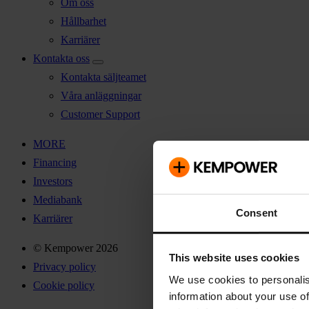
Om oss
Hållbarhet
Karriärer
Kontakta oss
Kontakta säljteamet
Våra anläggningar
Customer Support
MORE
Financing
Investors
Mediabank
Consent
Karriärer
© Kempower 2026
This website uses cookies
Privacy policy
We use cookies to personalis
Cookie policy
information about your use of