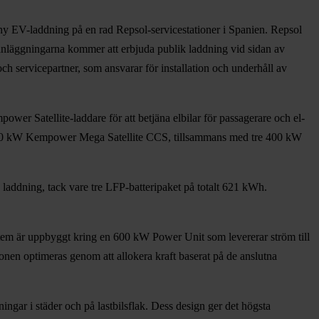
a ny EV-laddning på en rad Repsol-servicestationer i Spanien. Repsol
anläggningarna kommer att erbjuda publik laddning vid sidan av
h servicepartner, som ansvarar för installation och underhåll av
wer Satellite-laddare för att betjäna elbilar för passagerare och el-
En 560 kW Kempower Mega Satellite CCS, tillsammans med tre 400 kW
addning, tack vare tre LFP-batteripaket på totalt 621 kWh.
m är uppbyggt kring en 600 kW Power Unit som levererar ström till
tionen optimeras genom att allokera kraft baserat på de anslutna
gar i städer och på lastbilsflak. Dess design ger det högsta