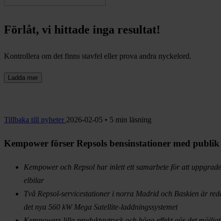
Förlåt, vi hittade inga resultat!
Kontrollera om det finns stavfel eller prova andra nyckelord.
Ladda mer
Tillbaka till nyheter
2026-02-05 • 5 min läsning
Kempower förser Repsols bensinstationer med publik 
Kempower och Repsol har inlett ett samarbete för att uppgrade
elbilar
Två Repsol-servicestationer i norra Madrid och Baskien är r
det nya 560 kW Mega Satellite-laddningssystemet
Kempowers lilla produktavtryck och höga effekt gör det möjligt