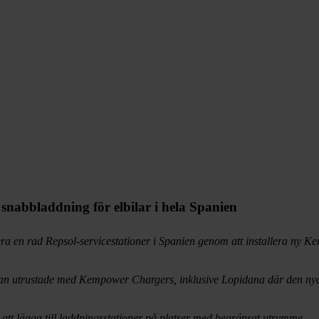
snabbladdning för elbilar i hela Spanien
ra en rad Repsol-servicestationer i Spanien genom att installera ny K
edan utrustade med Kempower Chargers, inklusive Lopidana där den nya
 att lägga till laddningsstationer på platser med begränsat utrymme