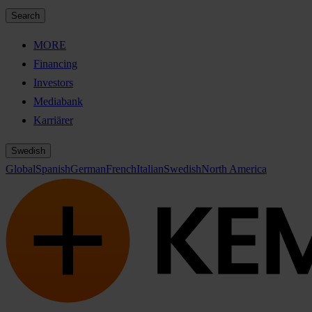
Search
MORE
Financing
Investors
Mediabank
Karriärer
Swedish
Global
Spanish
German
French
Italian
Swedish
North America