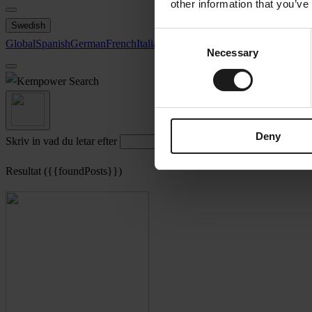
other information that you’ve
Swedish
Consent
Global
Spanish
German
French
Italian
Swedish
North America
Necessary
Selection
Search
Deny
Skriv in vad du letar efter
Resultat ({{foundPosts}})