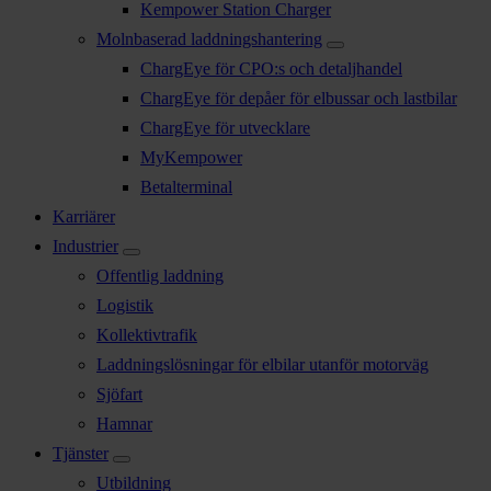
Kempower Station Charger
Molnbaserad laddningshantering
ChargEye för CPO:s och detaljhandel
ChargEye för depåer för elbussar och lastbilar
ChargEye för utvecklare
MyKempower
Betalterminal
Karriärer
Industrier
Offentlig laddning
Logistik
Kollektivtrafik
Laddningslösningar för elbilar utanför motorväg
Sjöfart
Hamnar
Tjänster
Utbildning