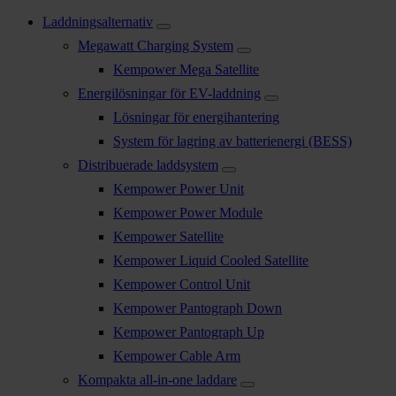
Laddningsalternativ
Megawatt Charging System
Kempower Mega Satellite
Energilösningar för EV-laddning
Lösningar för energihantering
System för lagring av batterienergi (BESS)
Distribuerade laddsystem
Kempower Power Unit
Kempower Power Module
Kempower Satellite
Kempower Liquid Cooled Satellite
Kempower Control Unit
Kempower Pantograph Down
Kempower Pantograph Up
Kempower Cable Arm
Kompakta all-in-one laddare