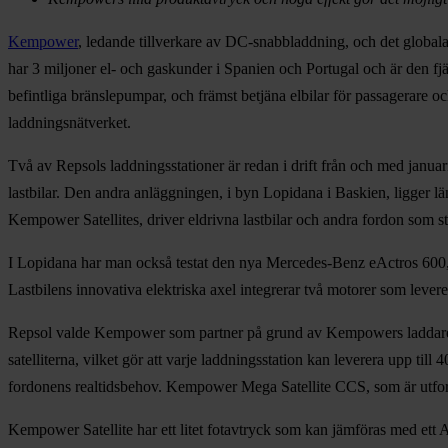
Kempower
, ledande tillverkare av DC-snabbladdning, och det global
har 3 miljoner el- och gaskunder i Spanien och Portugal och är den 
befintliga bränslepumpar, och främst betjäna elbilar för passagerare 
laddningsnätverket.
Två av Repsols laddningsstationer är redan i drift från och med januar
lastbilar. Den andra anläggningen, i byn Lopidana i Baskien, ligger
Kempower Satellites, driver eldrivna lastbilar och andra fordon som s
I Lopidana har man också testat den nya Mercedes-Benz eActros 600, 
Lastbilens innovativa elektriska axel integrerar två motorer som lever
Repsol valde Kempower som partner på grund av Kempowers laddares
satelliterna, vilket gör att varje laddningsstation kan leverera upp til
fordonens realtidsbehov. Kempower Mega Satellite CCS, som är utforma
Kempower Satellite har ett litet fotavtryck som kan jämföras med ett 