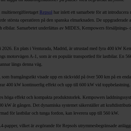
a multienergiföretaget
Repsol
har inlett ett samarbete för att introducer
fjärde största operatören på den spanska elmarknaden. De uppgraderade 
och elbilar. Samarbetet underlättas av MIDES, Kempowers försäljnings- oc
i 2026. En plats i Venturada, Madrid, är utrustad med fyra 400 kW Kempo
 längs motorvägen A-1, som är en populär transportled för lastbilar. 
tannar längs denna väg.
som framgångsrikt visade upp en räckvidd på över 500 km på en enda l
erar 400 kW kontinuerlig effekt och upp till 600 kW vid toppbelastning.
 höga effekt och kompakta produktstorlek. Kempowers laddningssyste
l 400 kW åt gången. Det dynamiska systemet säkerställer att kraftdistribu
d för lastbilar och tunga fordon, kan leverera upp till 560 kW.
A4-papper, vilket är avgörande för Repsols utrymmesbegränsade anläggnin