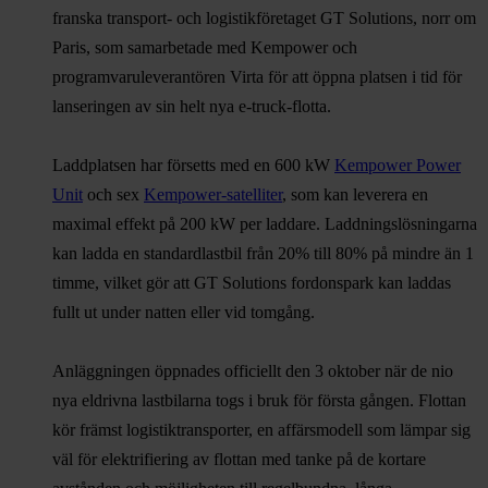
franska transport- och logistikföretaget GT Solutions, norr om
Paris, som samarbetade med Kempower och
programvaruleverantören Virta för att öppna platsen i tid för
lanseringen av sin helt nya e-truck-flotta.
Laddplatsen har försetts med en 600 kW
Kempower Power
Unit
och sex
Kempower-satelliter
, som kan leverera en
maximal effekt på 200 kW per laddare. Laddningslösningarna
kan ladda en standardlastbil från 20% till 80% på mindre än 1
timme, vilket gör att GT Solutions fordonspark kan laddas
fullt ut under natten eller vid tomgång.
Anläggningen öppnades officiellt den 3 oktober när de nio
nya eldrivna lastbilarna togs i bruk för första gången. Flottan
kör främst logistiktransporter, en affärsmodell som lämpar sig
väl för elektrifiering av flottan med tanke på de kortare