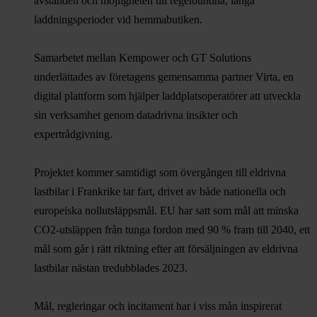
avstånden och möjligheten till regelbundna, långa
laddningsperioder vid hemmabutiken.
Samarbetet mellan Kempower och GT Solutions
underlättades av företagens gemensamma partner Virta, en
digital plattform som hjälper laddplatsoperatörer att utveckla
sin verksamhet genom datadrivna insikter och
expertrådgivning.
Projektet kommer samtidigt som övergången till eldrivna
lastbilar i Frankrike tar fart, drivet av både nationella och
europeiska nollutsläppsmål. EU har satt som mål att minska
CO2-utsläppen från tunga fordon med 90 % fram till 2040, ett
mål som går i rätt riktning efter att försäljningen av eldrivna
lastbilar nästan tredubblades 2023.
Mål, regleringar och incitament har i viss mån inspirerat