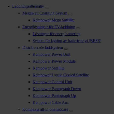
Laddningsalternativ
Megawatt Charging System
Kempower Mega Satellite
Energilösningar för EV-laddning
Lösningar för energihantering
System för lagring av batterienergi (BESS)
Distribuerade laddsystem
Kempower Power Unit
Kempower Power Module
Kempower Satellite
Kempower Liquid Cooled Satellite
Kempower Control Unit
Kempower Pantograph Down
Kempower Pantograph Up
Kempower Cable Arm
Kompakta all-in-one laddare