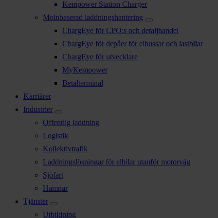
Kempower Station Charger
Molnbaserad laddningshantering
ChargEye för CPO:s och detaljhandel
ChargEye för depåer för elbussar och lastbilar
ChargEye för utvecklare
MyKempower
Betalterminal
Karriärer
Industrier
Offentlig laddning
Logistik
Kollektivtrafik
Laddningslösningar för elbilar utanför motorväg
Sjöfart
Hamnar
Tjänster
Utbildning