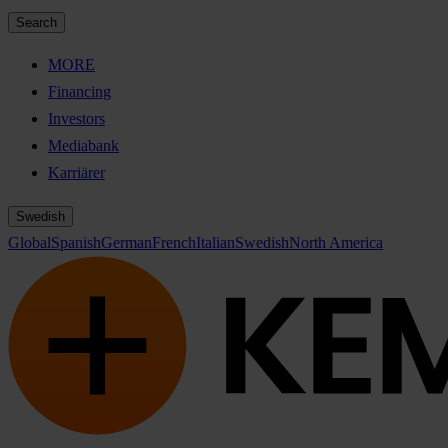
Search
MORE
Financing
Investors
Mediabank
Karriärer
Swedish
Global
Spanish
German
French
Italian
Swedish
North America