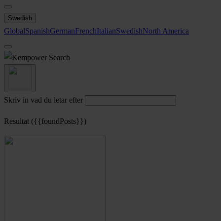
Swedish
Global
Spanish
German
French
Italian
Swedish
North America
Search
Skriv in vad du letar efter
Resultat ({{foundPosts}})