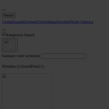
French
Global
Spanish
German
French
Italian
Swedish
North America
Search
Saisissez votre recherche
Résultats ({{foundPosts}})