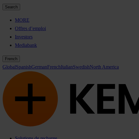
Search
MORE
Offres d’emploi
Investors
Mediabank
French
Global
Spanish
German
French
Italian
Swedish
North America
Solutions de recharge