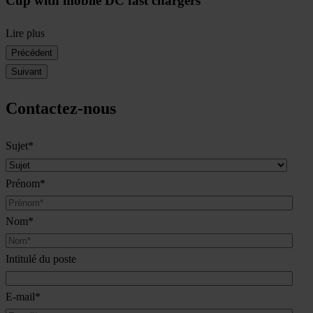
Cup with mobile DC fast chargers
Lire plus
Précédent
Suivant
Contactez-nous
Sujet
*
Prénom
*
Nom
*
Intitulé du poste
E-mail
*