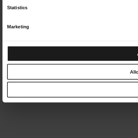
Statistics
Marketing
All