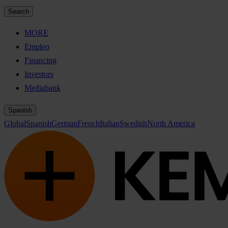
Search
MORE
Empleo
Financing
Investors
Mediabank
Spanish
Global
Spanish
German
French
Italian
Swedish
North America