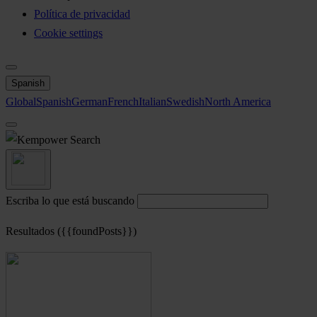
Política de privacidad
Cookie settings
Spanish
Global
Spanish
German
French
Italian
Swedish
North America
Search
Escriba lo que está buscando
Resultados ({{foundPosts}})