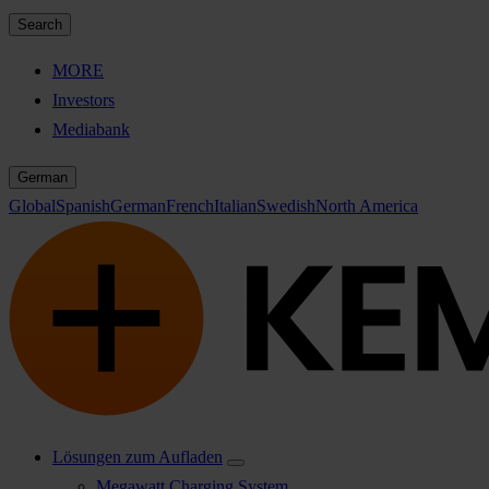
Search
MORE
Investors
Mediabank
German
Global
Spanish
German
French
Italian
Swedish
North America
Lösungen zum Aufladen
Megawatt Charging System