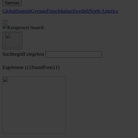
German
Global
Spanish
German
French
Italian
Swedish
North America
Search
Suchbegriff eingeben
Ergebnisse ({{foundPosts}})