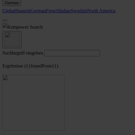
German
Global
Spanish
German
French
Italian
Swedish
North America
Search
Suchbegriff eingeben
Ergebnisse ({{foundPosts}})