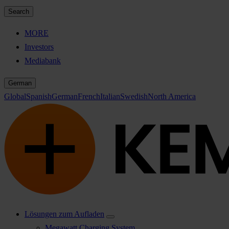
Search
MORE
Investors
Mediabank
German
Global
Spanish
German
French
Italian
Swedish
North America
Lösungen zum Aufladen
Megawatt Charging System