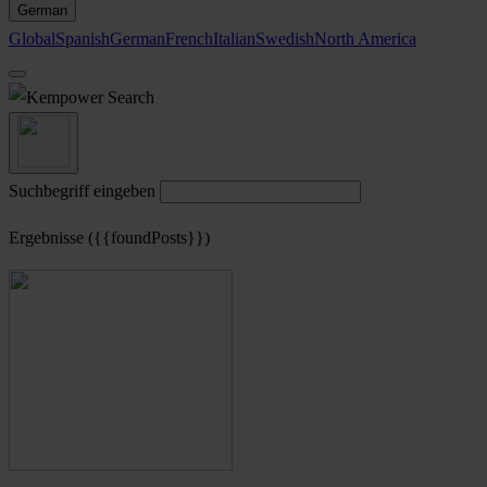
German
Global
Spanish
German
French
Italian
Swedish
North America
Search
Suchbegriff eingeben
Ergebnisse ({{foundPosts}})