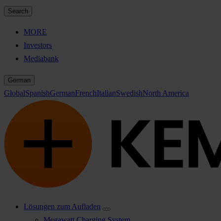
Search
MORE
Investors
Mediabank
German
Global
Spanish
German
French
Italian
Swedish
North America
Lösungen zum Aufladen
Megawatt Charging System