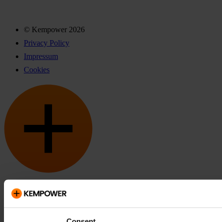
© Kempower 2026
Privacy Policy
Impressum
Cookies
Kempower und ChargEye sind Marken von Kempower Oyj,
eingetragen in den USA und anderen Ländern und Regionen.
Consent