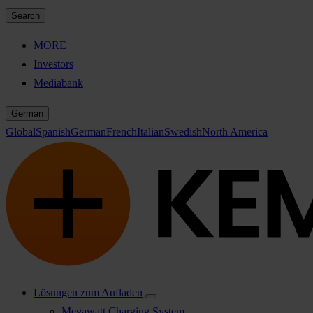
Search
MORE
Investors
Mediabank
German
Global
Spanish
German
French
Italian
Swedish
North America
Lösungen zum Aufladen
Megawatt Charging System