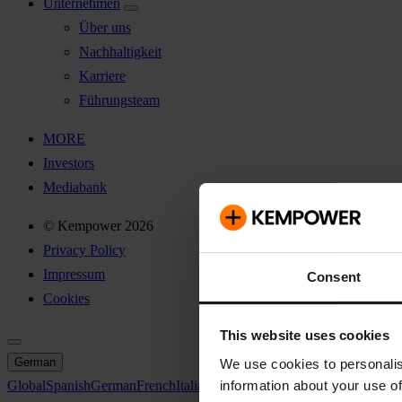
Unternehmen
Über uns
Nachhaltigkeit
Karriere
Führungsteam
MORE
Investors
Mediabank
© Kempower 2026
Privacy Policy
Impressum
Consent
Cookies
This website uses cookies
German
We use cookies to personalis
information about your use of
Global
Spanish
German
French
Italian
Swedish
North America