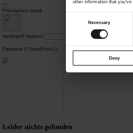
other information that you’ve
Search
Consent
Necessary
Selection
Suchbegriff eingeben
Ergebnisse ({{foundPosts}})
Deny
Leider nichts gefunden