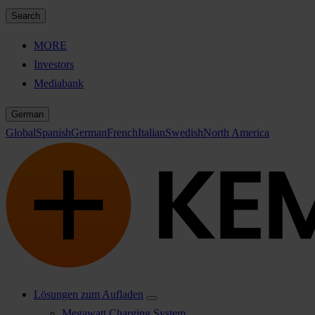
Search
MORE
Investors
Mediabank
German
Global
Spanish
German
French
Italian
Swedish
North America
Lösungen zum Aufladen
Megawatt Charging System