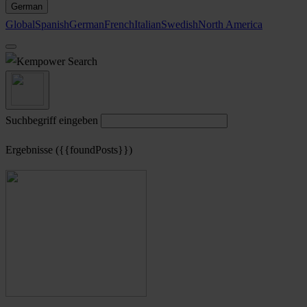
German
Global
Spanish
German
French
Italian
Swedish
North America
Search
Suchbegriff eingeben
Ergebnisse ({{foundPosts}})