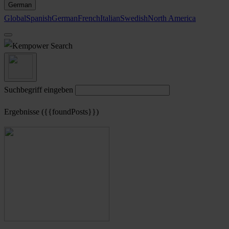
German
Global
Spanish
German
French
Italian
Swedish
North America
Search
Suchbegriff eingeben
Ergebnisse ({{foundPosts}})