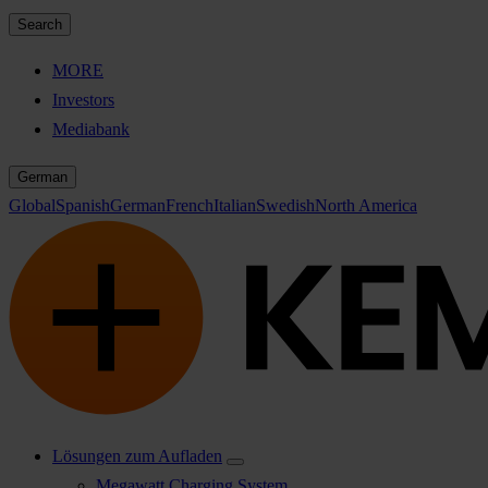
Search
MORE
Investors
Mediabank
German
Global
Spanish
German
French
Italian
Swedish
North America
Lösungen zum Aufladen
Megawatt Charging System