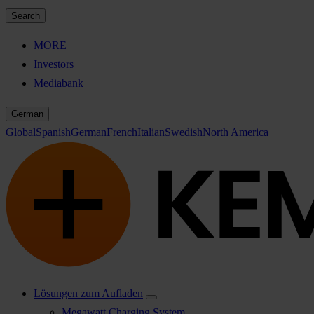
Search
MORE
Investors
Mediabank
German
Global
Spanish
German
French
Italian
Swedish
North America
Lösungen zum Aufladen
Megawatt Charging System