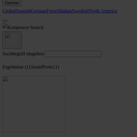
German
Global
Spanish
German
French
Italian
Swedish
North America
Search
Suchbegriff eingeben
Ergebnisse ({{foundPosts}})