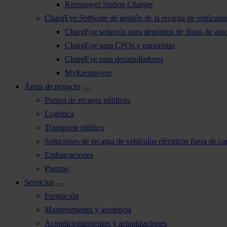
Kempower Station Charger
ChargEye Software de gestión de la recarga de vehículos 
ChargEye solución para depósitos de flotas de aut
ChargEye para CPOs y minoristas
ChargEye para desarrolladores
MyKempower
Áreas de negocio
Puntos de recarga públicos
Logística
Transporte público
Soluciones de recarga de vehículos eléctricos fuera de car
Embarcaciones
Puertos
Servicios
Formación
Mantenimiento y asistencia
Acondicionamientos y actualizaciones