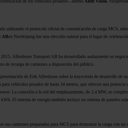
ectrificación de los vehículos pesados», afirmó
Antti Vuola
, vicepresi
undo utilizando el protocolo oficial de comunicación de carga MCS, 
t
AB
en Norrköping fue una elección natural para el lugar de celebrac
de 2015, Alfredsson Transport AB ha desarrollado audazmente su negoci
ntro de recarga de camiones a disposición del público.
resentación de Erik Alfredsson sobre la trayectoria de desarrollo de su
 para vehículos pesados de hasta 34 metros, que ofrecen una potencia
power. La conexión a la red del emplazamiento, de 2,4 MW, se complem
or kWh. El sistema de energía también incluye un sistema de paneles sol
ron sus camiones preparados para MCS para demostrar la carga con un