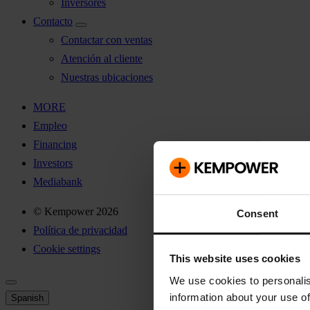
Inversores
Contacto
Contactar con ventas
Atención al cliente
Nuestras ubicaciones
MORE
Empleo
Financing
Investors
Mediabank
© Kempower 2026
Consent
Política de privacidad
Cookie settings
This website uses cookies
We use cookies to personalis
information about your use of
Spanish