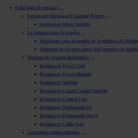
Soluciones de recarga
Kempower Megawatt Charging System
Kempower Mega Satellite
La potencia para la ricarica
Soluciones para la gestión de la potencia de Kem
Soluzioni per lo stoccaggio dell’energia con bater
Sistemas de recarga distribuidos
Kempower Power Unit
Kempower Power Module
Kempower Satellite
Kempower Liquid Cooled Satellite
Kempower Control Unit
Kempower Pantograph Up
Kempower Pantograph Down
Kempower Cable Arm
Cargadores independientes