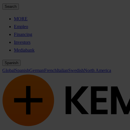
Search
MORE
Empleo
Financing
Investors
Mediabank
Spanish
Global
Spanish
German
French
Italian
Swedish
North America