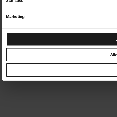
Statistics
Marketing
All