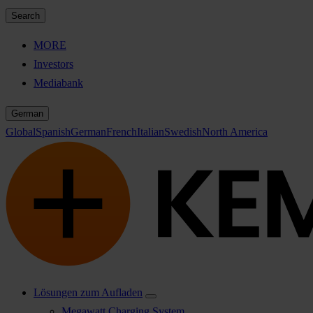
Search
MORE
Investors
Mediabank
German
Global
Spanish
German
French
Italian
Swedish
North America
Lösungen zum Aufladen
Megawatt Charging System