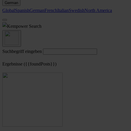
German
Global
Spanish
German
French
Italian
Swedish
North America
Search
Suchbegriff eingeben
Ergebnisse ({{foundPosts}})