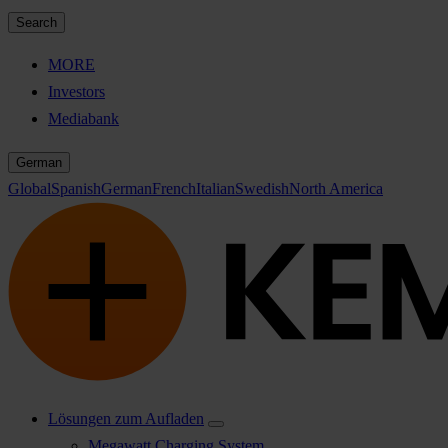
Search
MORE
Investors
Mediabank
German
Global
Spanish
German
French
Italian
Swedish
North America
Lösungen zum Aufladen
Megawatt Charging System