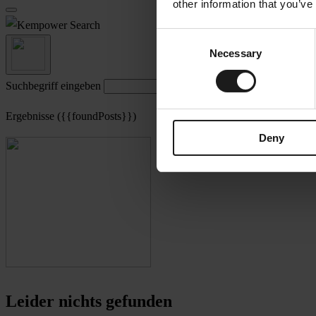
other information that you’ve
Search
Consent
Necessary
Selection
Suchbegriff eingeben
Ergebnisse ({{foundPosts}})
Deny
Leider nichts gefunden