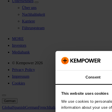
Unternehmen
Über uns
Nachhaltigkeit
Karriere
Führungsteam
MORE
Investors
Mediabank
© Kempower 2026
Privacy Policy
Impressum
Consent
Cookies
This website uses cookies
German
We use cookies to personalis
information about your use of
Global
Spanish
German
French
Italian
Swedish
North America