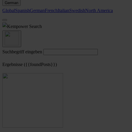
German
Global
Spanish
German
French
Italian
Swedish
North America
Search
Suchbegriff eingeben
Ergebnisse ({{foundPosts}})