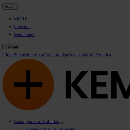
Search
MORE
Investors
Mediabank
German
Global
Spanish
German
French
Italian
Swedish
North America
Lösungen zum Aufladen
Megawatt Charging System