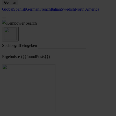
German
Global
Spanish
German
French
Italian
Swedish
North America
Search
Suchbegriff eingeben
Ergebnisse ({{foundPosts}})