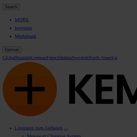
Search
MORE
Investors
Mediabank
German
Global
Spanish
German
French
Italian
Swedish
North America
Lösungen zum Aufladen
Megawatt Charging System