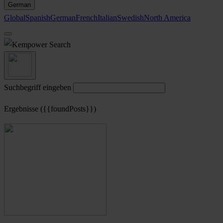
German
Global
Spanish
German
French
Italian
Swedish
North America
Search
Suchbegriff eingeben
Ergebnisse ({{foundPosts}})