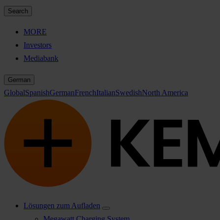
Search
MORE
Investors
Mediabank
German
Global
Spanish
German
French
Italian
Swedish
North America
Lösungen zum Aufladen
Megawatt Charging System