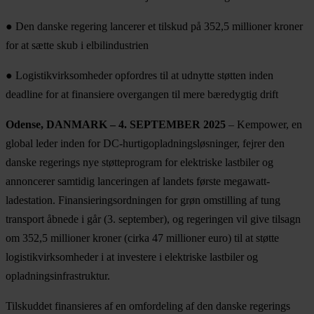
● Den danske regering lancerer et tilskud på 352,5 millioner kroner
for at sætte skub i elbilindustrien
● Logistikvirksomheder opfordres til at udnytte støtten inden
deadline for at finansiere overgangen til mere bæredygtig drift
Odense, DANMARK – 4. SEPTEMBER 2025
– Kempower, en
global leder inden for DC-hurtigopladningsløsninger, fejrer den
danske regerings nye støtteprogram for elektriske lastbiler og
annoncerer samtidig lanceringen af landets første megawatt-
ladestation. Finansieringsordningen for grøn omstilling af tung
transport åbnede i går (3. september), og regeringen vil give tilsagn
om 352,5 millioner kroner (cirka 47 millioner euro) til at støtte
logistikvirksomheder i at investere i elektriske lastbiler og
opladningsinfrastruktur.
Tilskuddet finansieres af en omfordeling af den danske regerings