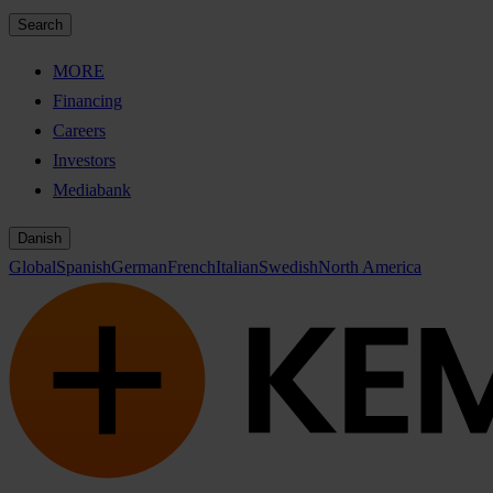
Search
MORE
Financing
Careers
Investors
Mediabank
Danish
Global
Spanish
German
French
Italian
Swedish
North America