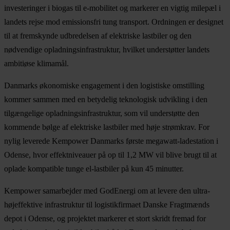
investeringer i biogas til e-mobilitet og markerer en vigtig milepæl i
landets rejse mod emissionsfri tung transport. Ordningen er designet
til at fremskynde udbredelsen af elektriske lastbiler og den
nødvendige opladningsinfrastruktur, hvilket understøtter landets
ambitiøse klimamål.
Danmarks økonomiske engagement i den logistiske omstilling
kommer sammen med en betydelig teknologisk udvikling i den
tilgængelige opladningsinfrastruktur, som vil understøtte den
kommende bølge af elektriske lastbiler med høje strømkrav. For
nylig leverede Kempower Danmarks første megawatt-ladestation i
Odense, hvor effektniveauer på op til 1,2 MW vil blive brugt til at
oplade kompatible tunge el-lastbiler på kun 45 minutter.
Kempower samarbejder med GodEnergi om at levere den ultra-
højeffektive infrastruktur til logistikfirmaet Danske Fragtmænds
depot i Odense, og projektet markerer et stort skridt fremad for