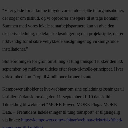
“Vi er glade for at kunne tilbyde vores fulde støtte til organisationer,
der søger om tilskud, og vi opfordrer ansøgere til at tage kontakt.
Sammen med vores lokale samarbejdspartnere kan vi give den
ekspertvejledning, de tekniske løsninger og den projektstøtte, der er
nødvendig for at sikre vellykkede ansøgninger og virkningsfulde
installationer.”
Støtteordningen for grøn omstilling af tung transport lukker den 30.
september, og midlerne tildeles efter først-til-mølle-princippet. Hver
virksomhed kan få op til 4 millioner kroner i støtte.
Kempower afholder et live-webinar om sine opladningsløsninger til
lastbiler på dansk torsdag den 11. september kl. 10 dansk tid.
Tilmelding til webinaret “MORE Power. MORE Plugs. MORE
Data. – Fremtidens ladeløsninger til tung transport” er tilgængelig
via linket:
https://kempower.com/webinar/webinar-elektrisk-frihed-
kempower-til-lastbiler/