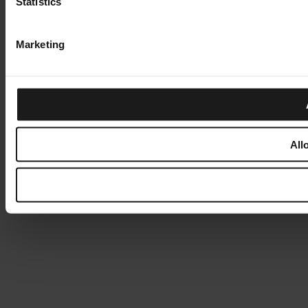
Statistics
Marketing
All