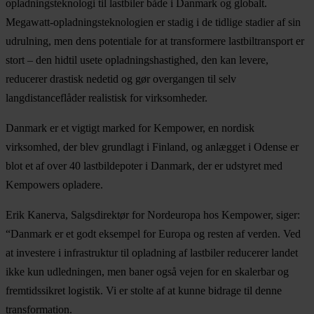
opladningsteknologi til lastbiler både i Danmark og globalt.
Megawatt-opladningsteknologien er stadig i de tidlige stadier af sin
udrulning, men dens potentiale for at transformere lastbiltransport er
stort – den hidtil usete opladningshastighed, den kan levere,
reducerer drastisk nedetid og gør overgangen til selv
langdistanceflåder realistisk for virksomheder.
Danmark er et vigtigt marked for Kempower, en nordisk
virksomhed, der blev grundlagt i Finland, og anlægget i Odense er
blot et af over 40 lastbildepoter i Danmark, der er udstyret med
Kempowers opladere.
Erik Kanerva, Salgsdirektør for Nordeuropa hos Kempower, siger:
“Danmark er et godt eksempel for Europa og resten af verden. Ved
at investere i infrastruktur til opladning af lastbiler reducerer landet
ikke kun udledningen, men baner også vejen for en skalerbar og
fremtidssikret logistik. Vi er stolte af at kunne bidrage til denne
transformation.