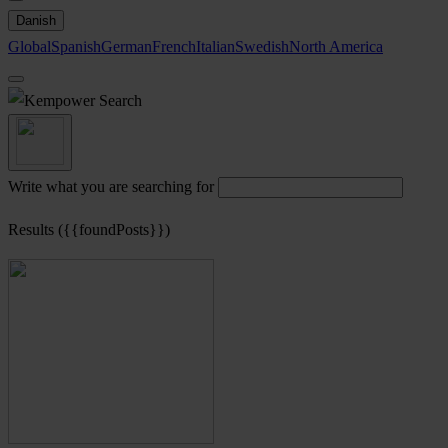
Danish
Global
Spanish
German
French
Italian
Swedish
North America
Search
Write what you are searching for
Results ({{foundPosts}})